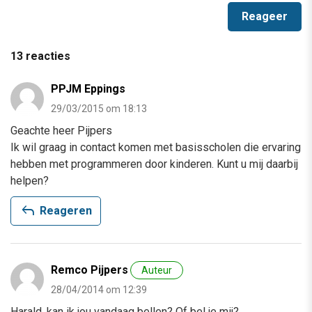
13 reacties
PPJM Eppings
29/03/2015 om 18:13
Geachte heer Pijpers
Ik wil graag in contact komen met basisscholen die ervaring
hebben met programmeren door kinderen. Kunt u mij daarbij
helpen?
reply
Reageren
Remco Pijpers
Auteur
28/04/2014 om 12:39
Harald, kan ik jou vandaag bellen? Of bel je mij?