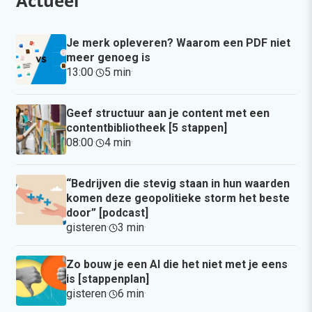
Actueel
Je merk opleveren? Waarom een PDF niet
meer genoeg is
13:00
·
5 min
·
Geef structuur aan je content met een
contentbibliotheek [5 stappen]
08:00
·
4 min
·
“Bedrijven die stevig staan in hun waarden
komen deze geopolitieke storm het beste
door” [podcast]
gisteren
·
3 min
·
Zo bouw je een AI die het niet met je eens
is [stappenplan]
gisteren
·
6 min
·