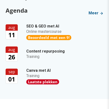
Agenda
Meer
SEO & GEO met AI
aug
Online mastercourse
11
Beoordeeld met een 9!
aug
Content repurposing
26
Training
Canva met AI
sep
Training
01
Laatste plekken