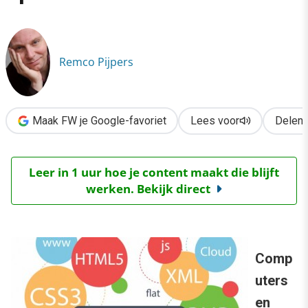
›
Programmeren? Dat leer je op de basisschool!
Remco Pijpers
Maak FW je Google-favoriet
Lees voor
Delen
Leer in 1 uur hoe je content maakt die blijft
werken. Bekijk direct
Comp
uters
en