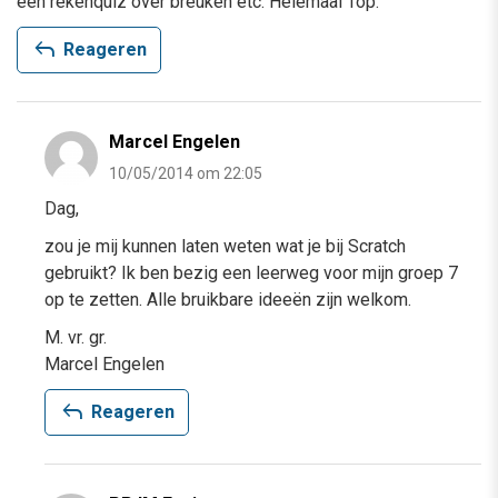
een rekenquiz over breuken etc. Helemaal Top.
reply
Reageren
Marcel Engelen
10/05/2014 om 22:05
Dag,
zou je mij kunnen laten weten wat je bij Scratch
gebruikt? Ik ben bezig een leerweg voor mijn groep 7
op te zetten. Alle bruikbare ideeën zijn welkom.
M. vr. gr.
Marcel Engelen
reply
Reageren