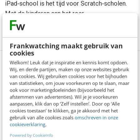
iPad-school is het tijd voor Scratch-scholen.
Met de kinderen aan het roer.
Foto intro met dank aan Fotolia.
Frankwatching maakt gebruik van
cookies
Welkom! Leuk dat je inspiratie en kennis komt opdoen.
Bouw in 6 stappen een sterk
Wij, en derde partijen, maken op onze websites gebruik
employer brand
van cookies. Wij gebruiken cookies voor het bijhouden
van statistieken, om jouw voorkeuren op te slaan, maar
ook voor marketingdoeleinden (bijvoorbeeld het
Een sterk employer brand is essentieel voor het
afstemmen van advertenties). Wil je je voorkeuren
aantrekken, behouden en motiveren van talent,
aanpassen, klik dan op ‘Zelf instellen’. Door op ‘Alle
cookies toestaan’ te klikken, ga je akkoord met het
evenals voor het opbouwen van een positieve
gebruik van alle cookies zoals
omschreven in onze
reputatie en concurrentievoordeel in de zakelijke
cookieverklaring
.
markt. Maar hoe bouw je een employer brand? In
Powered by CookieInfo