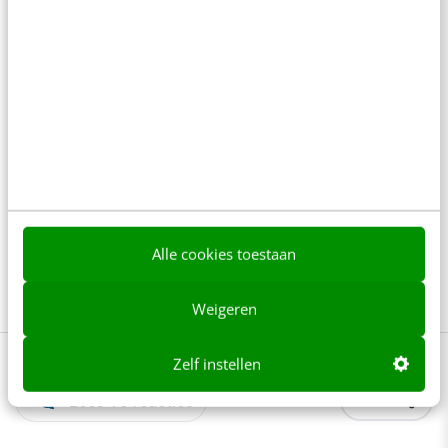
Hans van der Maas
Informatica-onderwijs
Joris van Mens
Kinderen
Knaw
Kodable
LEGO
LEGO WeDo
Makey Makey
Michael van Wetering
Mijn Kind Online
Onderwijs
Pivot
Programmeren
Raspberry Pi
Scratch
Alle cookies toestaan
Stichting Kennisnet
Tech
Weigeren
Zelf instellen
Lees 13 reacties
Delen