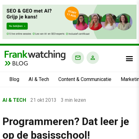
BLOG
Blog
AI & Tech
Content & Communicatie
Marketi
Home
AI & TECH
21 okt 2013
3 min lezen
›
Blog
Programmeren? Dat leer je
›
op de basisschool!
AI & Tech