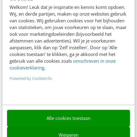
Adverteren
Welkom! Leuk dat je inspiratie en kennis komt opdoen.
Wij, en derde partijen, maken op onze websites gebruik
Contact
van cookies. Wij gebruiken cookies voor het bijhouden
van statistieken, om jouw voorkeuren op te slaan, maar
Nieuwsbrieven
ook voor marketingdoeleinden (bijvoorbeeld het
Over ons
afstemmen van advertenties). Wil je je voorkeuren
aanpassen, klik dan op ‘Zelf instellen’. Door op ‘Alle
Ons team
cookies toestaan’ te klikken, ga je akkoord met het
gebruik van alle cookies zoals
omschreven in onze
Werken bij
cookieverklaring
.
Whitepapers
Powered by CookieInfo
Blog
AI & Tech
Content & Communicatie
Alle cookies toestaan
Klantcontact & CX
Weigeren
Marketing