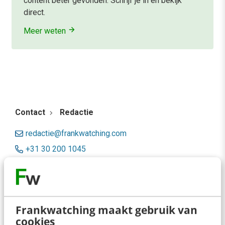
content beter gevonden. Schrijf je in en bekijk
direct.
Meer weten
Contact
Redactie
redactie@frankwatching.com
+31 30 200 1045
Tarieven
Meer contactopties
Frankwatching maakt gebruik van
Frankwatching
cookies