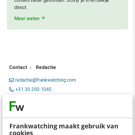
content beter gevonden. Schrijf je in en bekijk
direct.
Meer weten
Contact
Redactie
redactie@frankwatching.com
+31 30 200 1045
Tarieven
Meer contactopties
Frankwatching maakt gebruik van
Frankwatching
cookies