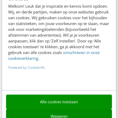
Adverteren
Welkom! Leuk dat je inspiratie en kennis komt opdoen.
Wij, en derde partijen, maken op onze websites gebruik
Contact
van cookies. Wij gebruiken cookies voor het bijhouden
van statistieken, om jouw voorkeuren op te slaan, maar
Nieuwsbrieven
ook voor marketingdoeleinden (bijvoorbeeld het
Over ons
afstemmen van advertenties). Wil je je voorkeuren
aanpassen, klik dan op ‘Zelf instellen’. Door op ‘Alle
Ons team
cookies toestaan’ te klikken, ga je akkoord met het
gebruik van alle cookies zoals
omschreven in onze
Werken bij
cookieverklaring
.
Whitepapers
Powered by CookieInfo
Blog
AI & Tech
Content & Communicatie
Alle cookies toestaan
Klantcontact & CX
Weigeren
Marketing