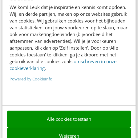
Adverteren
Welkom! Leuk dat je inspiratie en kennis komt opdoen.
Wij, en derde partijen, maken op onze websites gebruik
Contact
van cookies. Wij gebruiken cookies voor het bijhouden
van statistieken, om jouw voorkeuren op te slaan, maar
Nieuwsbrieven
ook voor marketingdoeleinden (bijvoorbeeld het
Over ons
afstemmen van advertenties). Wil je je voorkeuren
aanpassen, klik dan op ‘Zelf instellen’. Door op ‘Alle
Ons team
cookies toestaan’ te klikken, ga je akkoord met het
gebruik van alle cookies zoals
omschreven in onze
Werken bij
cookieverklaring
.
Whitepapers
Powered by CookieInfo
Blog
AI & Tech
Content & Communicatie
Alle cookies toestaan
Klantcontact & CX
Weigeren
Marketing