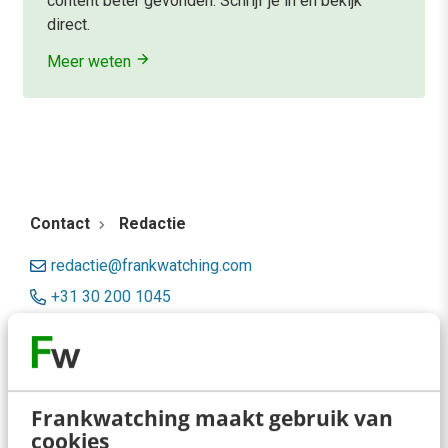
content beter gevonden. Schrijf je in en bekijk
direct.
Meer weten
Contact
Redactie
redactie@frankwatching.com
+31 30 200 1045
Tarieven
Meer contactopties
Frankwatching maakt gebruik van
Frankwatching
cookies