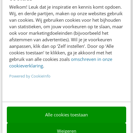
Adverteren
Welkom! Leuk dat je inspiratie en kennis komt opdoen.
Wij, en derde partijen, maken op onze websites gebruik
Contact
van cookies. Wij gebruiken cookies voor het bijhouden
van statistieken, om jouw voorkeuren op te slaan, maar
Nieuwsbrieven
ook voor marketingdoeleinden (bijvoorbeeld het
Over ons
afstemmen van advertenties). Wil je je voorkeuren
aanpassen, klik dan op ‘Zelf instellen’. Door op ‘Alle
Ons team
cookies toestaan’ te klikken, ga je akkoord met het
gebruik van alle cookies zoals
omschreven in onze
Werken bij
cookieverklaring
.
Whitepapers
Powered by CookieInfo
Blog
AI & Tech
Content & Communicatie
Alle cookies toestaan
Klantcontact & CX
Weigeren
Marketing