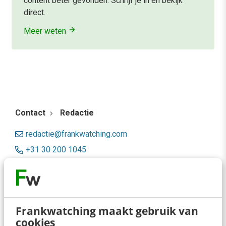
content beter gevonden. Schrijf je in en bekijk
direct.
Meer weten
Contact
Redactie
redactie@frankwatching.com
+31 30 200 1045
Tarieven
Meer contactopties
Frankwatching maakt gebruik van
Frankwatching
cookies