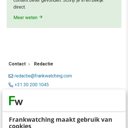
content beter gevonden. Schrijf je in en bekijk
direct.
Meer weten
Contact
Redactie
redactie@frankwatching.com
+31 30 200 1045
Tarieven
Meer contactopties
Frankwatching maakt gebruik van
Frankwatching
cookies