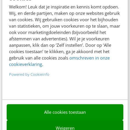
Adverteren
Welkom! Leuk dat je inspiratie en kennis komt opdoen.
Wij, en derde partijen, maken op onze websites gebruik
Contact
van cookies. Wij gebruiken cookies voor het bijhouden
van statistieken, om jouw voorkeuren op te slaan, maar
Nieuwsbrieven
ook voor marketingdoeleinden (bijvoorbeeld het
Over ons
afstemmen van advertenties). Wil je je voorkeuren
aanpassen, klik dan op ‘Zelf instellen’. Door op ‘Alle
Ons team
cookies toestaan’ te klikken, ga je akkoord met het
gebruik van alle cookies zoals
omschreven in onze
Werken bij
cookieverklaring
.
Whitepapers
Powered by CookieInfo
Blog
AI & Tech
Content & Communicatie
Alle cookies toestaan
Klantcontact & CX
Weigeren
Marketing