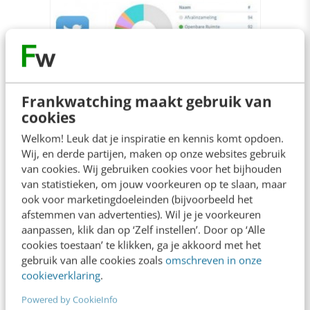
Frankwatching maakt gebruik van
cookies
Welkom! Leuk dat je inspiratie en kennis komt opdoen.
Wij, en derde partijen, maken op onze websites gebruik
van cookies. Wij gebruiken cookies voor het bijhouden
Aantal vragen naar type per platform (periode 4
weken)
van statistieken, om jouw voorkeuren op te slaan, maar
ook voor marketingdoeleinden (bijvoorbeeld het
afstemmen van advertenties). Wil je je voorkeuren
De service via WhatsApp is in Utrecht belegd
aanpassen, klik dan op ‘Zelf instellen’. Door op ‘Alle
cookies toestaan’ te klikken, ga je akkoord met het
bij het klantcontactcentrum, waar ook de
gebruik van alle cookies zoals
omschreven in onze
webcare voor de andere kanalen plaatsvindt.
cookieverklaring
.
Voor WhatsApp zijn er geen speciale afspraken
Powered by CookieInfo