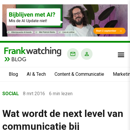
BLOG
Blog
AI & Tech
Content & Communicatie
Marketi
Home
SOCIAL
8 mrt 2016
6 min lezen
›
Blog
Wat wordt de next level van
›
communicatie bij
Social