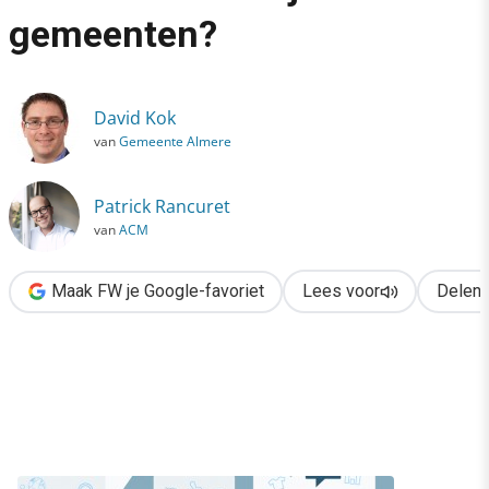
›
gemeenten?
Wat wordt de next level van communicatie bij gemeenten?
David Kok
van
Gemeente Almere
Patrick Rancuret
van
ACM
Maak FW je Google-favoriet
Lees voor
Delen