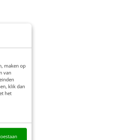
en, maken op
n van
leinden
en, klik dan
et het
toestaan