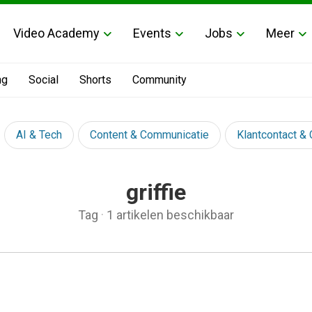
Video Academy
Events
Jobs
Meer
ng
Social
Shorts
Community
AI & Tech
Content & Communicatie
Klantcontact &
griffie
Tag
·
1 artikelen beschikbaar