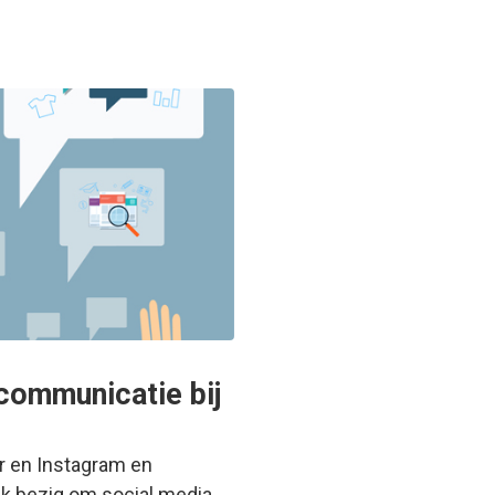
 communicatie bij
our en Instagram en
uk bezig om social media…