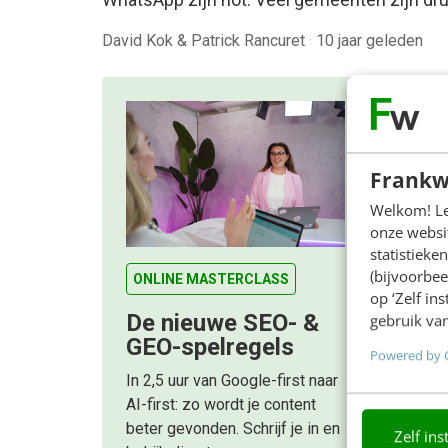
David Kok & Patrick Rancuret
·
10 jaar geleden
Frankw
Welkom! Leu
onze websit
statistiek
(bijvoorbee
ONLINE MASTERCLASS
op ‘Zelf in
De nieuwe SEO- &
gebruik van
GEO-spelregels
Powered by 
In 2,5 uur van Google-first naar
AI-first: zo wordt je content
beter gevonden. Schrijf je in en
Zelf ins