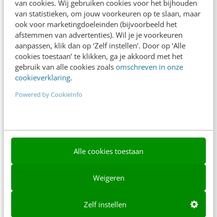
van cookies. Wij gebruiken cookies voor het bijhouden
van statistieken, om jouw voorkeuren op te slaan, maar
Ons team
ook voor marketingdoeleinden (bijvoorbeeld het
afstemmen van advertenties). Wil je je voorkeuren
Werken bij
aanpassen, klik dan op ‘Zelf instellen’. Door op ‘Alle
Whitepapers
cookies toestaan’ te klikken, ga je akkoord met het
gebruik van alle cookies zoals
omschreven in onze
Blog
cookieverklaring
.
Powered by CookieInfo
AI & Tech
Content & Communicatie
Klantcontact & CX
Alle cookies toestaan
Marketing
Social
Weigeren
Themanieuwsbrieven
Zelf instellen
Community