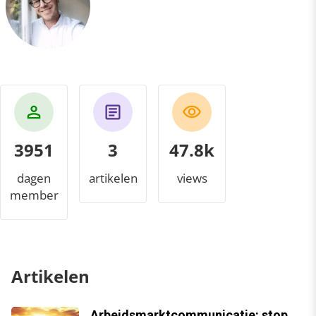
3951
3
52.6k
dagen
artikelen
views
member
Artikelen
Arbeidsmarktcommunicatie: stop