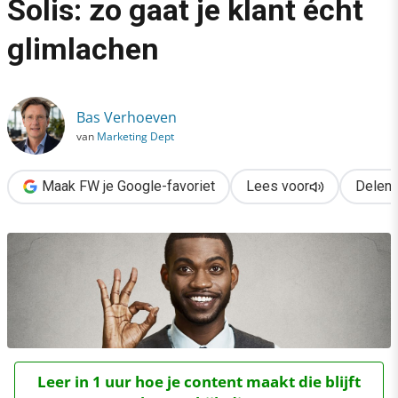
Solis: zo gaat je klant écht
›
glimlachen
Klantervaring volgens Brian Solis: zo gaat je klant écht glimlac
Bas Verhoeven
van
Marketing Dept
Maak FW je Google-favoriet
Lees voor
Delen
Leer in 1 uur hoe je content maakt die blijft