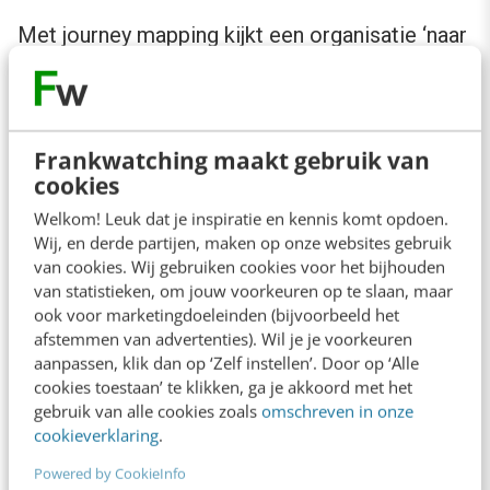
Met journey mapping kijkt een organisatie ‘naar
buiten’. Er moet echter ook ‘naar binnen’
gekeken worden naar de beste interne
organisatie om de klantverwachtingen te
Frankwatching maakt gebruik van
kunnen waarmaken. Solis constateert dat veel
cookies
bedrijven hier grote moeite mee hebben omdat
Welkom! Leuk dat je inspiratie en kennis komt opdoen.
Wij, en derde partijen, maken op onze websites gebruik
ze in silo’s georganiseerd zijn, die soms
van cookies. Wij gebruiken cookies voor het bijhouden
samenwerken, soms autonoom opereren maar
van statistieken, om jouw voorkeuren op te slaan, maar
in het slechtste geval elkaar zelfs
ook voor marketingdoeleinden (bijvoorbeeld het
afstemmen van advertenties). Wil je je voorkeuren
tegenwerken.
aanpassen, klik dan op ‘Zelf instellen’. Door op ‘Alle
cookies toestaan’ te klikken, ga je akkoord met het
De oplossing voor dit probleem ligt in het
gebruik van alle cookies zoals
omschreven in onze
cookieverklaring
.
aanpassen van de organisatie
structuur
en, nog
Powered by CookieInfo
belangrijker, de organisatie
cultuur
.