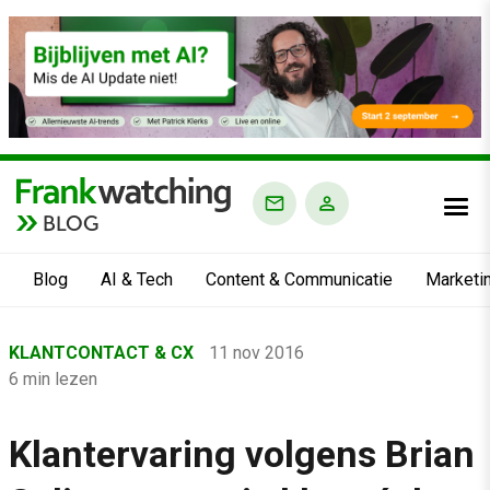
BLOG
Blog
AI & Tech
Content & Communicatie
Marketi
Home
KLANTCONTACT & CX
11 nov 2016
›
6 min lezen
Blog
›
Klantervaring volgens Brian
Klantcontact & CX