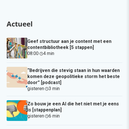
Actueel
Geef structuur aan je content met een
contentbibliotheek [5 stappen]
08:00
·
4 min
·
“Bedrijven die stevig staan in hun waarden
komen deze geopolitieke storm het beste
door” [podcast]
gisteren
·
3 min
·
Zo bouw je een AI die het niet met je eens
is [stappenplan]
gisteren
·
6 min
·