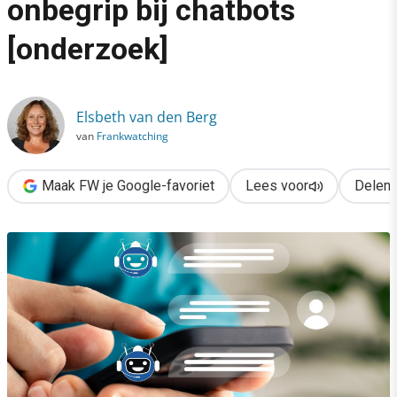
onbegrip bij chatbots
›
[onderzoek]
Zo ga je om met mis- en onbegrip bij chatbots [onderzoek]
Elsbeth van den Berg
van
Frankwatching
Maak FW je Google-favoriet
Lees voor
Delen