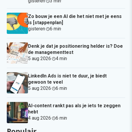
gisteren
·
3 min
·
Zo bouw je een AI die het niet met je eens
is [stappenplan]
gisteren
·
6 min
·
Denk je dat je positionering helder is? Doe
de managementtest
5 aug 2026
·
4 min
·
LinkedIn Ads is niet te duur, je biedt
gewoon te veel
5 aug 2026
·
6 min
·
AI-content rankt pas als je iets te zeggen
hebt
4 aug 2026
·
6 min
·
Populair