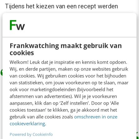
Tijdens het kiezen van een recept werden
bijvoorbeeld plaatjes getoond van de
uitkomsten, en tijdens de instructies konden de
stappen in tekst, spraak en eventueel beeld
Frankwatching maakt gebruik van
geïnstrueerd worden.
cookies
Welkom! Leuk dat je inspiratie en kennis komt opdoen.
Wij, en derde partijen, maken op onze websites gebruik
van cookies. Wij gebruiken cookies voor het bijhouden
‘Wanneer mensen geen hoge
van statistieken, om jouw voorkeuren op te slaan, maar
ook voor marketingdoeleinden (bijvoorbeeld het
verwachtingen hebben van de chatbot,
afstemmen van advertenties). Wil je je voorkeuren
willen ze ook geen tijd steken in het
aanpassen, klik dan op ‘Zelf instellen’. Door op ‘Alle
cookies toestaan’ te klikken, ga je akkoord met het
repareren van misbegrip.’
gebruik van alle cookies zoals
omschreven in onze
cookieverklaring
.
Powered by CookieInfo