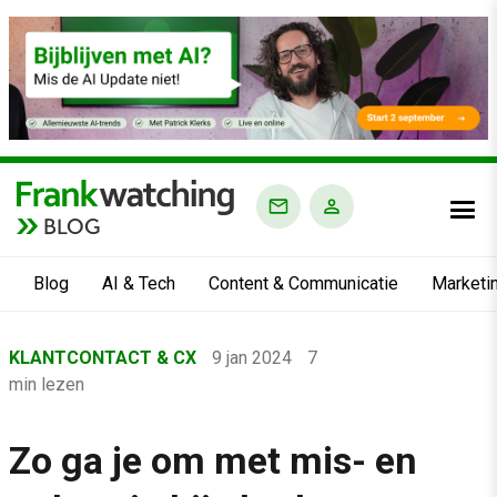
BLOG
Blog
AI & Tech
Content & Communicatie
Marketi
Home
KLANTCONTACT & CX
9 jan 2024
7
›
min lezen
Blog
›
Zo ga je om met mis- en
Klantcontact & CX