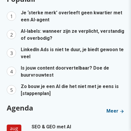
Je ‘sterke merk’ overleeft geen kwartier met
een AI-agent
AI-labels: wanneer zijn ze verplicht, verstandig
of overbodig?
LinkedIn Ads is niet te duur, je biedt gewoon te
veel
Is jouw content doorvertelbaar? Doe de
buurvrouwtest
Zo bouw je een AI die het niet met je eens is
[stappenplan]
Agenda
Meer
SEO & GEO met AI
aug