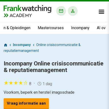
ACADEMY
ngen & Opleidingen
Mastercourses
Incompany
AI ove
Incompany
Online crisiscommunicatie &
reputatiemanagement
Incompany
Online crisiscommunicatie
& reputatiemanagement
8
1 dag
Voorkom, beperk en herstel imagoschade
Vraag informatie aan