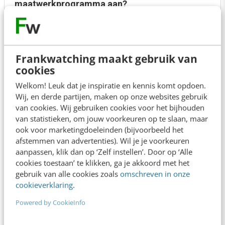
maatwerkprogramma aan?
Wat kost een incompany training of
traject?
Frankwatching maakt gebruik van
cookies
Welkom! Leuk dat je inspiratie en kennis komt opdoen.
Wij, en derde partijen, maken op onze websites gebruik
Toch nog extra advies of
van cookies. Wij gebruiken cookies voor het bijhouden
ondersteuning nodig?
van statistieken, om jouw voorkeuren op te slaan, maar
ook voor marketingdoeleinden (bijvoorbeeld het
Dat doen we natuurlijk graag. Stuur je ons een chat? We zijn
afstemmen van advertenties). Wil je je voorkeuren
direct beschikbaar.
aanpassen, klik dan op ‘Zelf instellen’. Door op ‘Alle
cookies toestaan’ te klikken, ga je akkoord met het
Chat direct
gebruik van alle cookies zoals
omschreven in onze
cookieverklaring
.
Of bel ons op
+31 30 200 1040
Powered by CookieInfo