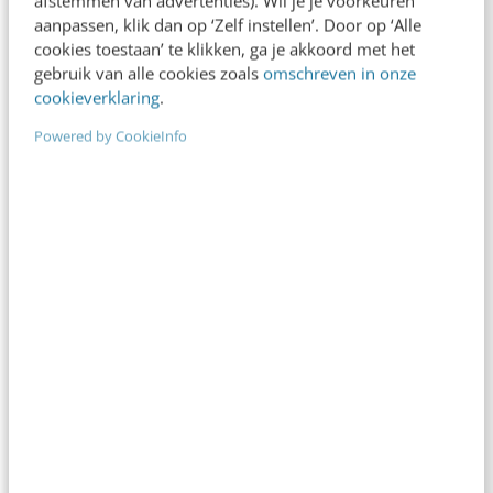
aanpassen, klik dan op ‘Zelf instellen’. Door op ‘Alle
Hoe toegankelijk is de locatie?
cookies toestaan’ te klikken, ga je akkoord met het
gebruik van alle cookies zoals
omschreven in onze
cookieverklaring
.
Houden jullie rekening met mijn
dieetwensen?
Powered by CookieInfo
Wat is bij de prijs inbegrepen, en moet ik
btw betalen?
Hoe verloopt de facturatie, en kan ik in
termijnen betalen?
Kan ik subsidie krijgen?
Hoe komt de score tot stand, en zijn de