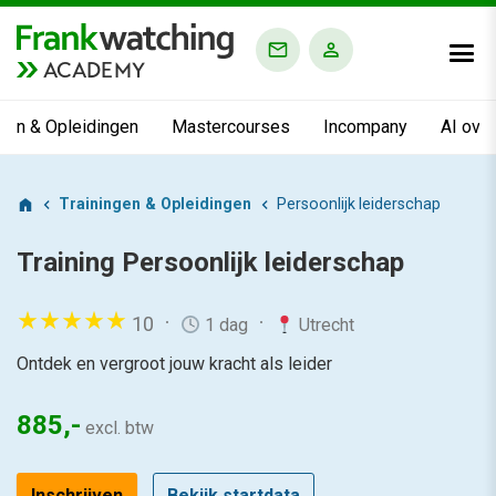
ACADEMY
ngen & Opleidingen
Mastercourses
Incompany
AI ove
Trainingen & Opleidingen
Persoonlijk leiderschap
Training
Persoonlijk leiderschap
10
1 dag
Utrecht
Ontdek en vergroot jouw kracht als leider
885,-
excl. btw
Inschrijven
Bekijk startdata