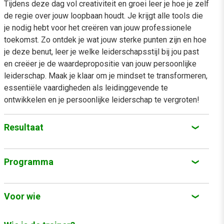
Tijdens deze dag vol creativiteit en groei leer je hoe je zelf
de regie over jouw loopbaan houdt. Je krijgt alle tools die
je nodig hebt voor het creëren van jouw professionele
toekomst. Zo ontdek je wat jouw sterke punten zijn en hoe
je deze benut, leer je welke leiderschapsstijl bij jou past
en creëer je de waardepropositie van jouw persoonlijke
leiderschap. Maak je klaar om je mindset te transformeren,
essentiële vaardigheden als leidinggevende te
ontwikkelen en je persoonlijke leiderschap te vergroten!
Resultaat
Je kent de principes en bouwstenen van persoonlijk
Programma
leiderschap
Je hebt jezelf, je sterke punten, je waarden en je visie
Tijdens deze persoonlijk leiderschap training komen de
volgende onderwerpen aan bod:
Voor wie
als leider gedefinieerd
Je beheerst essentiële leiderschaps- en
Leiderschapsstijlen, -vaardigheden en -gedragingen
Deze cursus persoonlijk leiderschap is voor iedereen die