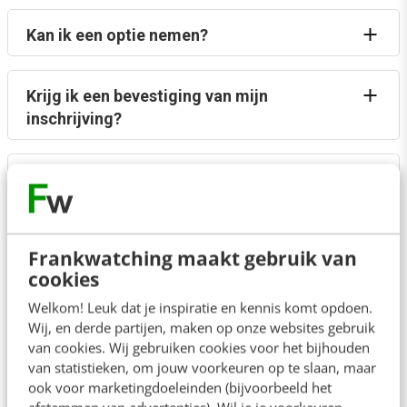
Kan ik een optie nemen?
Krijg ik een bevestiging van mijn
inschrijving?
Kan ik mijn inschrijving annuleren of
overdragen?
Frankwatching maakt gebruik van
Wat als ik op de dag zelf ziek ben (of niet
cookies
kom opdagen)?
Welkom! Leuk dat je inspiratie en kennis komt opdoen.
Wij, en derde partijen, maken op onze websites gebruik
Wat is de precieze tijd en locatie, en kan ik
van cookies. Wij gebruiken cookies voor het bijhouden
van statistieken, om jouw voorkeuren op te slaan, maar
bij de locatie parkeren?
ook voor marketingdoeleinden (bijvoorbeeld het
afstemmen van advertenties). Wil je je voorkeuren