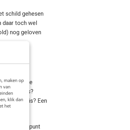
het schild gehesen
en daar toch wel
old) nog geloven
en, maken op
geneigd ‘m te
n van
s het waar is?
leinden
en, klik dan
wen als basis? Een
et het
het uitgangspunt