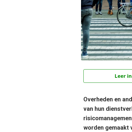
Leer in
Overheden en ander
van hun dienstver
risicomanagement
worden gemaakt va