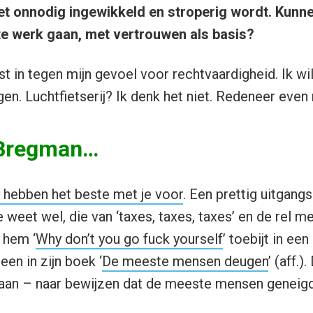
et onnodig ingewikkeld en stroperig wordt. Kunn
te werk gaan, met vertrouwen als basis?
 in tegen mijn gevoel voor rechtvaardigheid. Ik wil 
en. Luchtfietserij? Ik denk het niet. Redeneer eve
 Bregman…
hebben het beste met je voor
. Een prettig uitgang
 weet wel, die van ‘taxes, taxes, taxes’ en de rel 
 hem ‘
Why don’t you go fuck yourself
’ toebijt in ee
en in zijn boek ‘
De meeste mensen deugen
’ (aff.)
aan – naar bewijzen dat de meeste mensen geneigd