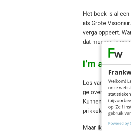
Het boek is al een
als Grote Visionair.
vergaloppeert. Wan
dat mensen in wez
I’m a believ
Frankw
Welkom! Leu
Los van de vraag o
onze websit
geloven. Het is ee
statistiek
(bijvoorbee
Kunnen overheden 
op ‘Zelf in
prikkelend idee.
gebruik van
Powered by 
Maar ik geloof hem