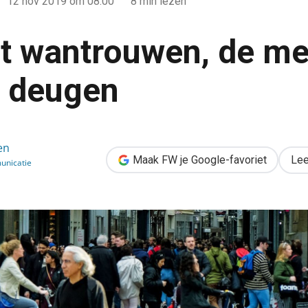
12 nov 2019
om 08:00
8 min lezen
 wantrouwen, de me
 deugen
e meeste mensen deugen
en
Maak FW je Google-favoriet
Lee
nicatie