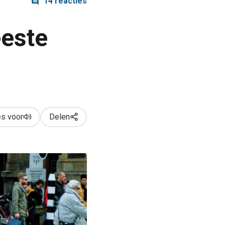
14 reacties
este
s voor
Delen