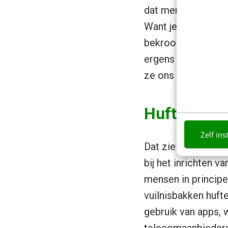
dat mensen in de k
Want je voelt het 
bekroop me het ge
ergens
along the 
ze ons helpen.
Hufterproo
Zelf ins
Dat zie je ook ter
bij het inrichten v
mensen in principe
vuilnisbakken huft
gebruik van apps,