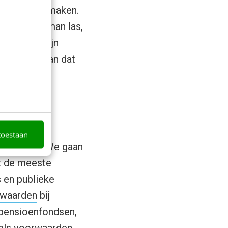
 zou kunnen maken.
ek van Bregman las,
ehad. We zijn
aannaaien dan dat
toestaan
ne mensen’. We gaan
at de meeste
 en publieke
rwaarden
bij
 pensioenfondsen,