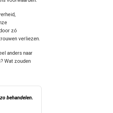
els voorwaarden.
erheid,
onze
rdoor zó
trouwen verliezen.
el anders naar
an? Wat zouden
 zo behandelen.