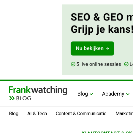
Blog
Academy
BLOG
Blog
AI & Tech
Content & Communicatie
Marketi
Home