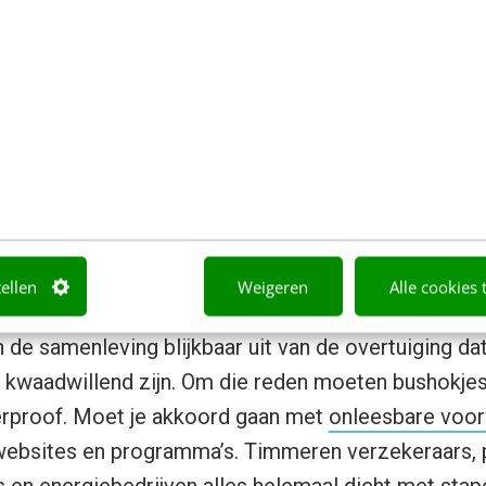
ern oké zijn ons dagelijks leven een stuk prettiger
keer op keer: we wantrouwen elkaar. Toen ik het bo
voel dat we ‘gewoon’ een verkeerde start hebben g
way
ervan uitgegaan dat anderen ons liever een oor 
f is de norm
tellen
Weigeren
Alle cookies 
ug in de verhouding tussen instanties en ons ‘gewo
an de samenleving blijkbaar uit van de overtuiging d
 kwaadwillend zijn. Om die reden moeten bushokjes
erproof. Moet je akkoord gaan met
onleesbare voo
 websites en programma’s. Timmeren verzekeraars,