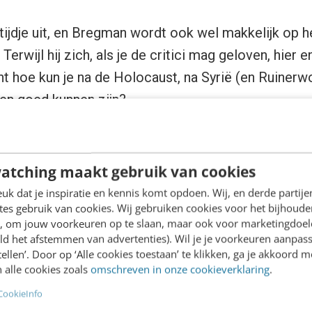
 tijdje uit, en Bregman wordt ook wel makkelijk op 
 Terwijl hij zich, als je de critici mag geloven, hier 
t hoe kun je na de Holocaust, na Syrië (en Ruinerw
en goed kunnen zijn?
er
atching maakt gebruik van cookies
k dat je inspiratie en kennis komt opdoen. Wij, en derde partij
f Bregman zich wel of niet vergaloppeert – ik ben 
es gebruik van cookies. Wij gebruiken cookies voor het bijhoude
n ongewoon standpunt, en het is interessant. Wat al
en, om jouw voorkeuren op te slaan, maar ook voor marketingdoe
ld het afstemmen van advertenties). Wil je je voorkeuren aanpass
en bedrijven dan anders te werk gaan? Met vertrou
stellen’. Door op ‘Alle cookies toestaan’ te klikken, ga je akkoord m
 alle cookies zoals
omschreven in onze cookieverklaring
.
CookieInfo
 ook omdat ik dat wíl. Omdat een beetje geloof in 