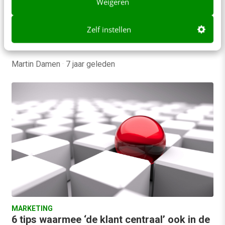
Weigeren
Overheden en andere instanties richten zich op
leugenaars en oplichters. In plaats van hun
Zelf instellen
dienstverlening te verbeteren voor de good guys,
doen…
Martin Damen
·
7 jaar geleden
MARKETING
6 tips waarmee ‘de klant centraal’ ook in de