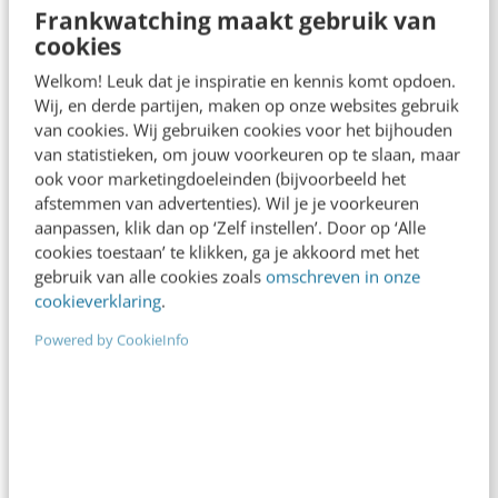
Frankwatching maakt gebruik van
cookies
Welkom! Leuk dat je inspiratie en kennis komt opdoen.
MARKETING
Wij, en derde partijen, maken op onze websites gebruik
Overheidscommunicatie in 2020: 7 trends
van cookies. Wij gebruiken cookies voor het bijhouden
om over na te denken
van statistieken, om jouw voorkeuren op te slaan, maar
Voor mij staat 2020 in het teken van de kansen
ook voor marketingdoeleinden (bijvoorbeeld het
pakken van technologie, maar niet
afstemmen van advertenties). Wil je je voorkeuren
vanzelfsprekend daarop vertrouwen. Via social
aanpassen, klik dan op ‘Zelf instellen’. Door op ‘Alle
cookies toestaan’ te klikken, ga je akkoord met het
media wist…
gebruik van alle cookies zoals
omschreven in onze
cookieverklaring
.
Renata Verloop
·
7 jaar geleden
Powered by CookieInfo