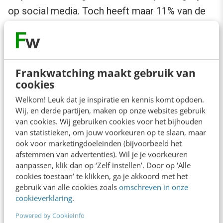
op social media. Toch heeft maar 11% van de
Europese bedrijven richtlijnen opgesteld
(
Manpower, 2010
).
Het social media-beleid kan zich beperken tot
Frankwatching maakt gebruik van
cookies
communicatie die plaatsvindt namens het
Welkom! Leuk dat je inspiratie en kennis komt opdoen.
bedrijf. Daarbij is het van belang om aan te
Wij, en derde partijen, maken op onze websites gebruik
geven wie wat doet. Mag alleen de webcare of
van cookies. Wij gebruiken cookies voor het bijhouden
van statistieken, om jouw voorkeuren op te slaan, maar
pr-afdeling namens het bedrijf online berichten
ook voor marketingdoeleinden (bijvoorbeeld het
plaatsen? Of mag elke medewerker dat? In veel
afstemmen van advertenties). Wil je je voorkeuren
aanpassen, klik dan op ‘Zelf instellen’. Door op ‘Alle
gevallen schrijft het beleid ook voor hoe
cookies toestaan’ te klikken, ga je akkoord met het
medewerkers zich in hun vrije tijd moeten
gebruik van alle cookies zoals
omschreven in onze
gedragen in social media. Voor
cookieverklaring
.
buitenstaanders is het onderscheid immers
Powered by CookieInfo