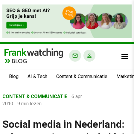
BLOG
Blog
AI & Tech
Content & Communicatie
Marketi
Home
CONTENT & COMMUNICATIE
6 apr
›
2010
9 min lezen
Blog
›
Social media in Nederland:
Content & Communicatie