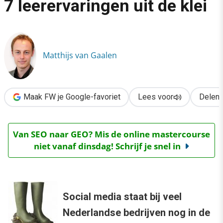
7 leerervaringen uit de klei
›
Social media in Nederland: 7 leerervaringen uit de klei
Matthijs van Gaalen
Maak FW je Google-favoriet
Lees voor
Delen
Van SEO naar GEO? Mis de online mastercourse
niet vanaf dinsdag! Schrijf je snel in
Social media staat bij veel
Nederlandse bedrijven nog in de