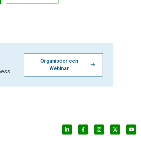
Organiseer een
arrow_forward
Webinar
ness.