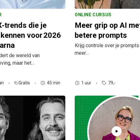
R
ONLINE CURSUS
‑trends die je
Meer grip op AI me
 kennen voor 2026
betere prompts
arna
Krijg controle over je prompts
meer…
dert de wereld van
eving, maar het…
an
Gratis
45 min
1 uur
79,-
sell