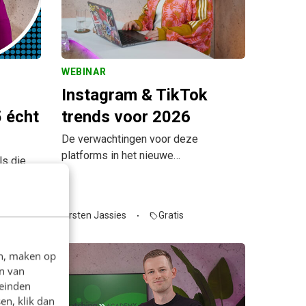
WEBINAR
Instagram & TikTok
 écht
trends voor 2026
De verwachtingen voor deze
platforms in het nieuwe…
ls die
Kirsten Jassies
Gratis
sell
en, maken op
n van
leinden
en, klik dan