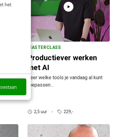
et het
MASTERCLASS
jkheid
Productiever werken
chting
met AI
Leer welke tools je vandaag al kunt
toepassen…
toestaan
 website
2,5 uur
229,-