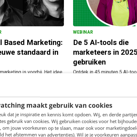
R
WEBINAR
l Based Marketing:
De 5 AI-tools die
euwe standaard in
marketeers in 2025
gebruiken
marketing is voorbij. Het idee
Ontdek in 45 minuten 5 AI-too
spects…
verder…
an & Laurens Spijkers
45 min
Kim Pot
Gratis
sell
atching maakt gebruik van cookies
k dat je inspiratie en kennis komt opdoen. Wij, en derde partij
es gebruik van cookies. Wij gebruiken cookies voor het bijhoude
en, om jouw voorkeuren op te slaan, maar ook voor marketingdoe
ld het afstemmen van advertenties). Wil je je voorkeuren aanpass