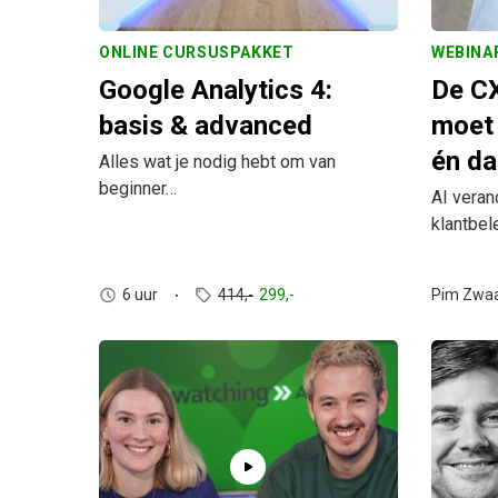
ONLINE CURSUSPAKKET
WEBINA
Google Analytics 4:
De CX
basis & advanced
moet
én da
Alles wat je nodig hebt om van
beginner…
AI veran
klantbel
6 uur
414,-
299,-
Pim Zwa