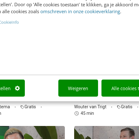
stellen’. Door op ‘Alle cookies toestaan’ te klikken, ga je akkoord m
 alle cookies zoals
omschreven in onze cookieverklaring
.
CookieInfo
R
WEBINAR
eid & AI:
Digitale toegankeli
twoord aan de slag
in 2026: van verpli
naar kans
 je AI inzet als
partner en…
tellen
Weigeren
Alle cookies 
Wat kost een ontoegankelijke
jou aan klanten,…
atema
Gratis
Wouter van Trigt
Gratis
sell
sell
n
45 min