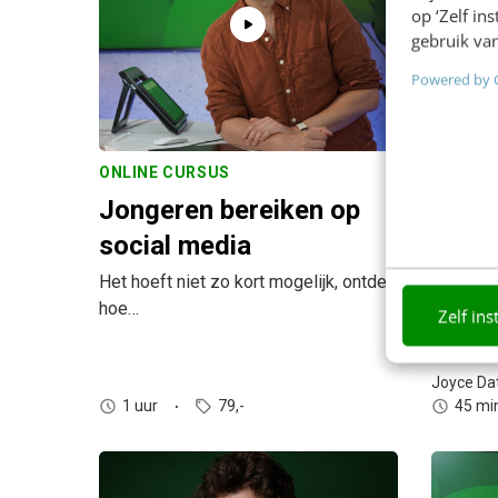
op ‘Zelf in
gebruik van
Powered by 
ONLINE CURSUS
WEBINA
Jongeren bereiken op
Overh
social media
veran
Het hoeft niet zo kort mogelijk, ontdek
Leer hoe
hoe…
sparring
Zelf ins
Joyce D
1 uur
79,-
45 mi