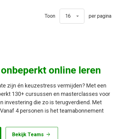
Toon
per pagina
:
onbeperkt online leren
date zijn én keuzestress vermijden? Met een
erkt 130+ cursussen en masterclasses voor
 investering die zo is terugverdiend. Met
n? Vanaf 4 personen is het teamabonnement
arrow_forward
Bekijk Teams