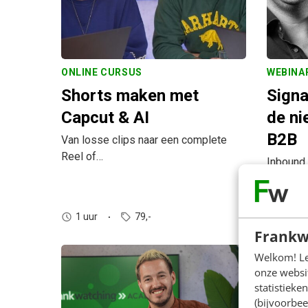
ONLINE CURSUS
WEBINA
Shorts maken met
Signa
Capcut & AI
de ni
B2B
Van losse clips naar een complete
Reel of…
Inbound 
dat pro
Loek Ofm
1 uur
79,-
Gratis
sell
Frankw
Welkom! Leu
onze websit
statistiek
(bijvoorbee