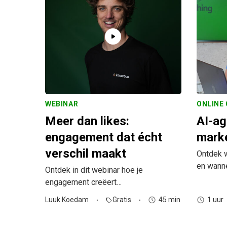
WEBINAR
ONLINE
Meer dan likes:
AI-ag
engagement dat écht
mark
verschil maakt
Ontdek w
en wann
Ontdek in dit webinar hoe je
engagement creëert…
Luuk Koedam
Gratis
45 min
1 uur
sell