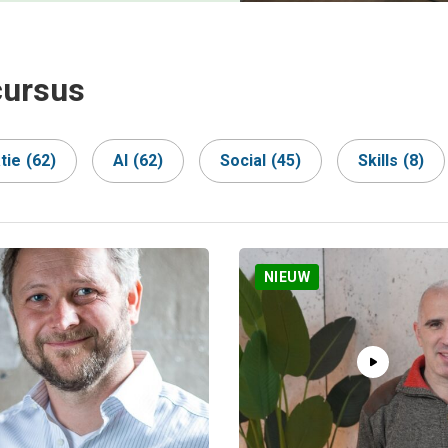
cursus
tie
(62)
AI
(62)
Social
(45)
Skills
(8)
NIEUW