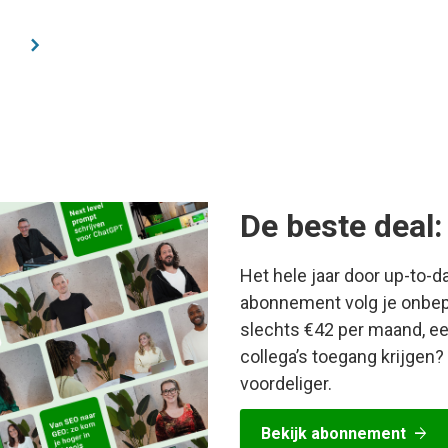
chevron_right
De beste deal
Het hele jaar door up-to-
abonnement volg je onbep
slechts €42 per maand, een
collega’s toegang krijge
voordeliger.
arrow_forward
Bekijk abonnement