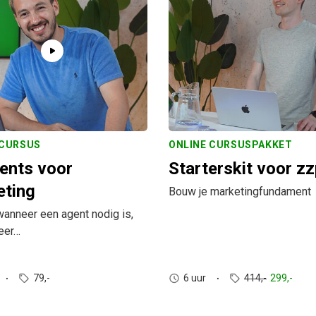
 CURSUS
ONLINE CURSUSPAKKET
ents voor
Starterskit voor zz
eting
Bouw je marketingfundament
anneer een agent nodig is,
eer…
79,-
6 uur
414,-
299,-