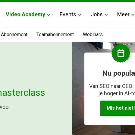
Video Academy
Events
Jobs
Meer
Abonnement
Teamabonnement
Webinars
calendar_today
Nu popula
Van SEO naar GEO:
masterclass
je hoger in AI-t
voor
Mis het niet!