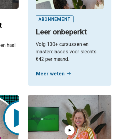
ABONNEMENT
t
Leer onbeperkt
Volg 130+ cursussen en
 en haal
masterclasses voor slechts
€42 per maand.
arrow_forward
Meer weten