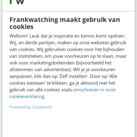
redactie@frankwatching.com
+31 30 200 1045
Frankwatching maakt gebruik van
cookies
Tarieven
Welkom! Leuk dat je inspiratie en kennis komt opdoen.
Meer contactopties
Wij, en derde partijen, maken op onze websites gebruik
van cookies. Wij gebruiken cookies voor het bijhouden
van statistieken, om jouw voorkeuren op te slaan, maar
Frankwatching
ook voor marketingdoeleinden (bijvoorbeeld het
afstemmen van advertenties). Wil je je voorkeuren
Adverteren
aanpassen, klik dan op ‘Zelf instellen’. Door op ‘Alle
Contact
cookies toestaan’ te klikken, ga je akkoord met het
gebruik van alle cookies zoals
omschreven in onze
Nieuwsbrieven
cookieverklaring
.
Over ons
Powered by CookieInfo
Ons team
Werken bij