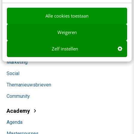
Whitepapers
Alle cookies toestaan
Blog
AI & Tech
Weigeren
Content & Communicatie
Zelf instellen
Klantcontact & CX
Marketing
Social
Themanieuwsbrieven
Community
Academy
Agenda
Mastercourses