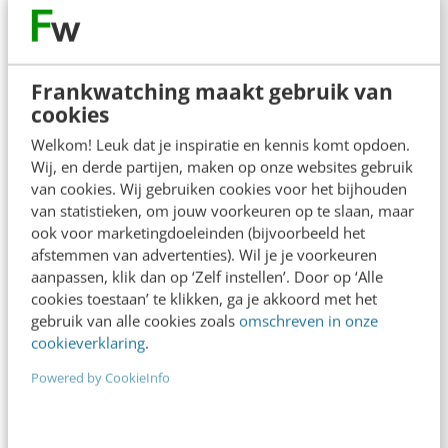
Contact
Redactie
Frankwatching maakt gebruik van
redactie@frankwatching.com
cookies
+31 30 200 1045
Welkom! Leuk dat je inspiratie en kennis komt opdoen.
Tarieven
Wij, en derde partijen, maken op onze websites gebruik
Meer contactopties
van cookies. Wij gebruiken cookies voor het bijhouden
van statistieken, om jouw voorkeuren op te slaan, maar
ook voor marketingdoeleinden (bijvoorbeeld het
Frankwatching
afstemmen van advertenties). Wil je je voorkeuren
aanpassen, klik dan op ‘Zelf instellen’. Door op ‘Alle
Adverteren
cookies toestaan’ te klikken, ga je akkoord met het
gebruik van alle cookies zoals
omschreven in onze
Contact
cookieverklaring
.
Nieuwsbrieven
Powered by CookieInfo
Over ons
Ons team