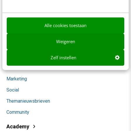
Werken bij
Whitepapers
Alle cookies toestaan
Blog
Weigeren
AI & Tech
Content & Communicatie
Zelf instellen
Klantcontact & CX
Marketing
Social
Themanieuwsbrieven
Community
Academy