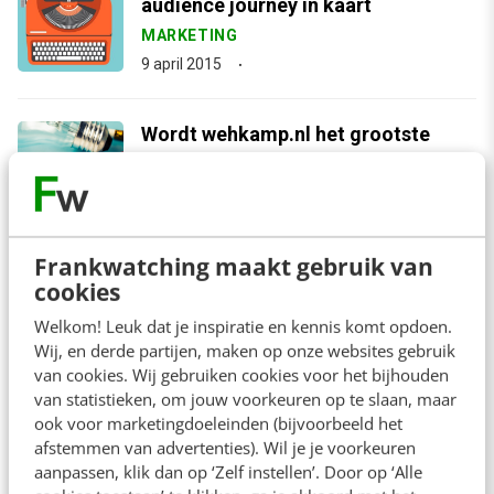
audience journey in kaart
MARKETING
9 april 2015
Wordt wehkamp.nl het grootste
contentplatform van Nederland?
MARKETING
11 maart 2015
Frankwatching maakt gebruik van
cookies
arrow_downward
Bekijk meer
Welkom! Leuk dat je inspiratie en kennis komt opdoen.
Wij, en derde partijen, maken op onze websites gebruik
van cookies. Wij gebruiken cookies voor het bijhouden
van statistieken, om jouw voorkeuren op te slaan, maar
Contact
Redactie
ook voor marketingdoeleinden (bijvoorbeeld het
afstemmen van advertenties). Wil je je voorkeuren
redactie@frankwatching.com
aanpassen, klik dan op ‘Zelf instellen’. Door op ‘Alle