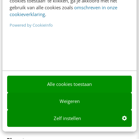
cookies toestaan’ te klikken, ga je akkoord met het
+31 30 200 1045
gebruik van alle cookies zoals
omschreven in onze
Tarieven
cookieverklaring
.
Meer contactopties
Powered by CookieInfo
Frankwatching
Adverteren
Contact
Nieuwsbrieven
Alle cookies toestaan
Over ons
Weigeren
Ons team
Werken bij
Zelf instellen
Whitepapers