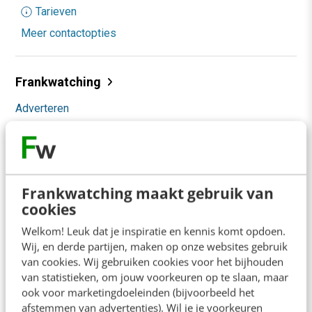
Tarieven
Meer contactopties
Frankwatching
Adverteren
Contact
Nieuwsbrieven
Over ons
Frankwatching maakt gebruik van
cookies
Ons team
Welkom! Leuk dat je inspiratie en kennis komt opdoen.
Werken bij
Wij, en derde partijen, maken op onze websites gebruik
van cookies. Wij gebruiken cookies voor het bijhouden
Whitepapers
van statistieken, om jouw voorkeuren op te slaan, maar
ook voor marketingdoeleinden (bijvoorbeeld het
Blog
afstemmen van advertenties). Wil je je voorkeuren