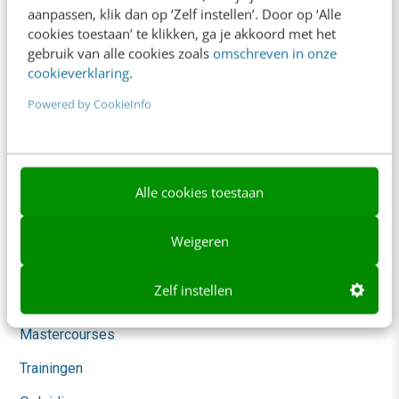
aanpassen, klik dan op ‘Zelf instellen’. Door op ‘Alle
AI & Tech
cookies toestaan’ te klikken, ga je akkoord met het
gebruik van alle cookies zoals
omschreven in onze
Content & Communicatie
cookieverklaring
.
Klantcontact & CX
Powered by CookieInfo
Marketing
Social
Themanieuwsbrieven
Alle cookies toestaan
Community
Weigeren
Academy
Zelf instellen
Agenda
Mastercourses
Trainingen