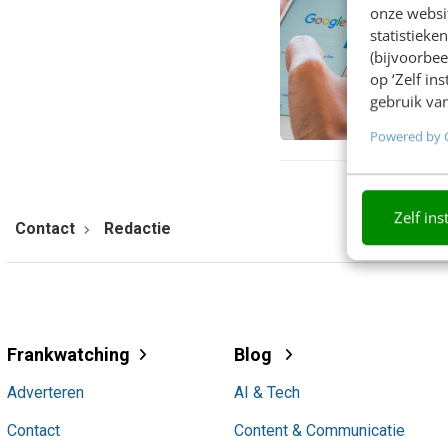
onze websit
statistiek
(bijvoorbee
op ‘Zelf in
gebruik van
Powered by 
Zelf ins
Contact
Redactie
Frankwatching
Blog
Adverteren
AI & Tech
Contact
Content & Communicatie