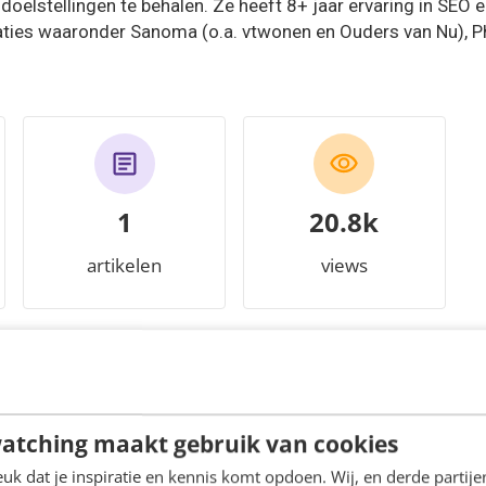
doelstellingen te behalen. Ze heeft 8+ jaar ervaring in SEO 
ties waaronder Sanoma (o.a. vtwonen en Ouders van Nu), Phil
1
22.6k
artikelen
views
atching maakt gebruik van cookies
Nieuwe nofollow-regels van Google: 
k dat je inspiratie en kennis komt opdoen. Wij, en derde partij