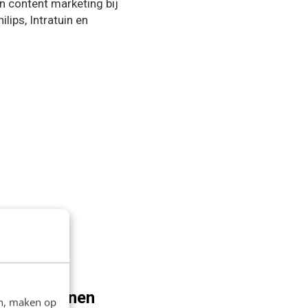
en content marketing bij
ips, Intratuin en
dit betekenen
en, maken op