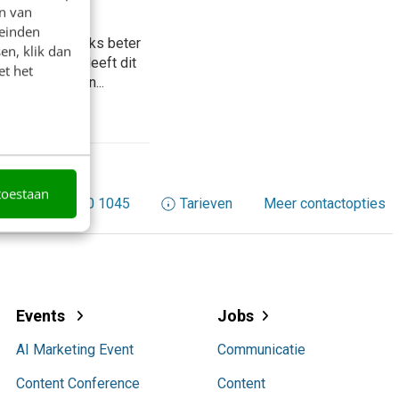
n van
leinden
oekmachine links beter
en, klik dan
ate gekregen. Heeft dit
et het
uwe richtlijnen...
toestaan
+31 30 200 1045
Tarieven
Meer contactopties
Events
Jobs
AI Marketing Event
Communicatie
Content Conference
Content