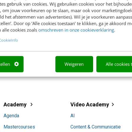
ze voor SEO
es gebruik van cookies. Wij gebruiken cookies voor het bijhoude
en, om jouw voorkeuren op te slaan, maar ook voor marketingdoe
Google introduceert twee nieuwe linktypes, waarmee de z
ld het afstemmen van advertenties). Wil je je voorkeuren aanpass
hoopt te identificeren. De link met nofollow heeft een upd
stellen’. Door op ‘Alle cookies toestaan’ te klikken, ga je akkoord m
invloed op linkbuilding? Alles wat je moet weten over de nie
 alle cookies zoals
omschreven in onze cookieverklaring
.
MARKETING
5 december 2019
Clarissa Filius
CookieInfo
tellen
Weigeren
Alle cookies 
redactie@frankwatching.com
Academy
Video Academy
Agenda
AI
Mastercourses
Content & Communicatie