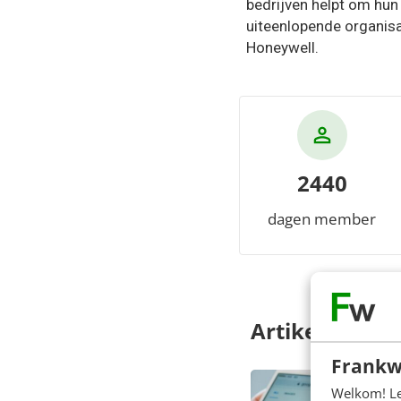
bedrijven helpt om hun 
uiteenlopende organisa
Honeywell.
2440
dagen member
Artikelen
Frankw
Welkom! Leu