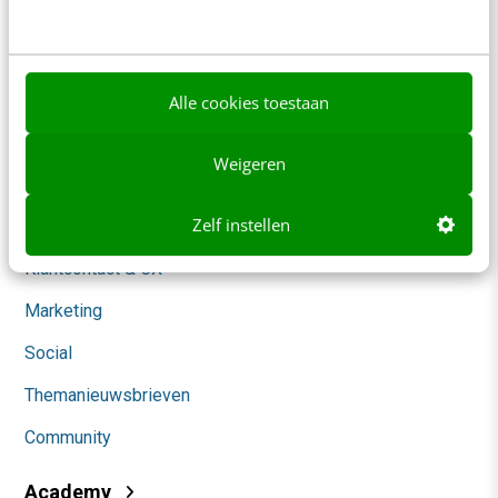
Ons team
Werken bij
Whitepapers
Alle cookies toestaan
Blog
Weigeren
AI & Tech
Zelf instellen
Content & Communicatie
Klantcontact & CX
Marketing
Social
Themanieuwsbrieven
Community
Academy