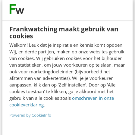
Contact
Redactie
Frankwatching maakt gebruik van
redactie@frankwatching.com
cookies
+31 30 200 1045
Welkom! Leuk dat je inspiratie en kennis komt opdoen.
Tarieven
Wij, en derde partijen, maken op onze websites gebruik
Meer contactopties
van cookies. Wij gebruiken cookies voor het bijhouden
van statistieken, om jouw voorkeuren op te slaan, maar
ook voor marketingdoeleinden (bijvoorbeeld het
afstemmen van advertenties). Wil je je voorkeuren
Frankwatching
aanpassen, klik dan op ‘Zelf instellen’. Door op ‘Alle
Adverteren
cookies toestaan’ te klikken, ga je akkoord met het
gebruik van alle cookies zoals
omschreven in onze
Contact
cookieverklaring
.
Nieuwsbrieven
Powered by CookieInfo
Over ons