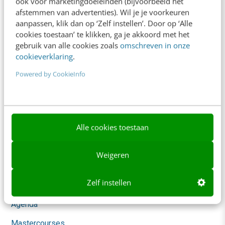
ook voor marketingdoeleinden (bijvoorbeeld het
Whitepapers
afstemmen van advertenties). Wil je je voorkeuren
aanpassen, klik dan op ‘Zelf instellen’. Door op ‘Alle
Blog
cookies toestaan’ te klikken, ga je akkoord met het
gebruik van alle cookies zoals
omschreven in onze
AI & Tech
cookieverklaring
.
Content & Communicatie
Powered by CookieInfo
Klantcontact & CX
Marketing
Social
Alle cookies toestaan
Themanieuwsbrieven
Weigeren
Community
Zelf instellen
Academy
Agenda
Mastercourses