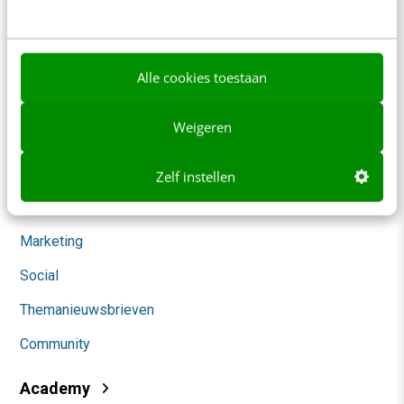
Werken bij
Whitepapers
Alle cookies toestaan
Blog
Weigeren
AI & Tech
Content & Communicatie
Zelf instellen
Klantcontact & CX
Marketing
Social
Themanieuwsbrieven
Community
Academy