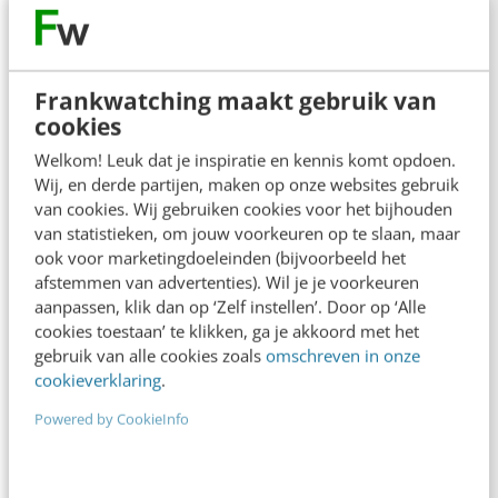
Contact
Redactie
redactie@frankwatching.com
Frankwatching maakt gebruik van
cookies
+31 30 200 1045
Welkom! Leuk dat je inspiratie en kennis komt opdoen.
Tarieven
Wij, en derde partijen, maken op onze websites gebruik
Meer contactopties
van cookies. Wij gebruiken cookies voor het bijhouden
van statistieken, om jouw voorkeuren op te slaan, maar
ook voor marketingdoeleinden (bijvoorbeeld het
Frankwatching
afstemmen van advertenties). Wil je je voorkeuren
aanpassen, klik dan op ‘Zelf instellen’. Door op ‘Alle
Adverteren
cookies toestaan’ te klikken, ga je akkoord met het
gebruik van alle cookies zoals
omschreven in onze
Contact
cookieverklaring
.
Nieuwsbrieven
Powered by CookieInfo
Over ons
Ons team