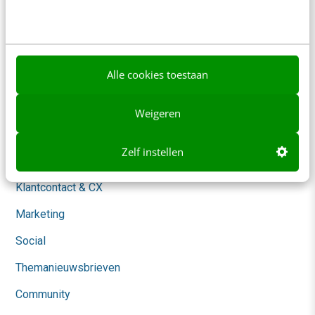
Ons team
Werken bij
Whitepapers
Alle cookies toestaan
Blog
Weigeren
AI & Tech
Zelf instellen
Content & Communicatie
Klantcontact & CX
Marketing
Social
Themanieuwsbrieven
Community