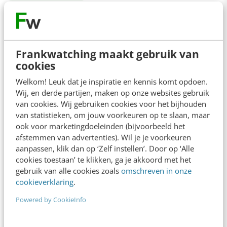
Contact
Redactie
Frankwatching maakt gebruik van
redactie@frankwatching.com
cookies
+31 30 200 1045
Welkom! Leuk dat je inspiratie en kennis komt opdoen.
Wij, en derde partijen, maken op onze websites gebruik
Tarieven
van cookies. Wij gebruiken cookies voor het bijhouden
Meer contactopties
van statistieken, om jouw voorkeuren op te slaan, maar
ook voor marketingdoeleinden (bijvoorbeeld het
afstemmen van advertenties). Wil je je voorkeuren
Frankwatching
aanpassen, klik dan op ‘Zelf instellen’. Door op ‘Alle
cookies toestaan’ te klikken, ga je akkoord met het
Adverteren
gebruik van alle cookies zoals
omschreven in onze
cookieverklaring
.
Contact
Powered by CookieInfo
Nieuwsbrieven
Over ons