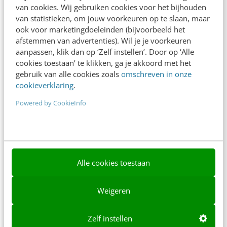
van cookies. Wij gebruiken cookies voor het bijhouden
Over ons
van statistieken, om jouw voorkeuren op te slaan, maar
Ons team
ook voor marketingdoeleinden (bijvoorbeeld het
afstemmen van advertenties). Wil je je voorkeuren
Werken bij
aanpassen, klik dan op ‘Zelf instellen’. Door op ‘Alle
cookies toestaan’ te klikken, ga je akkoord met het
Whitepapers
gebruik van alle cookies zoals
omschreven in onze
cookieverklaring
.
Blog
Powered by CookieInfo
AI & Tech
Content & Communicatie
Klantcontact & CX
Alle cookies toestaan
Marketing
Social
Weigeren
Themanieuwsbrieven
Zelf instellen
Community