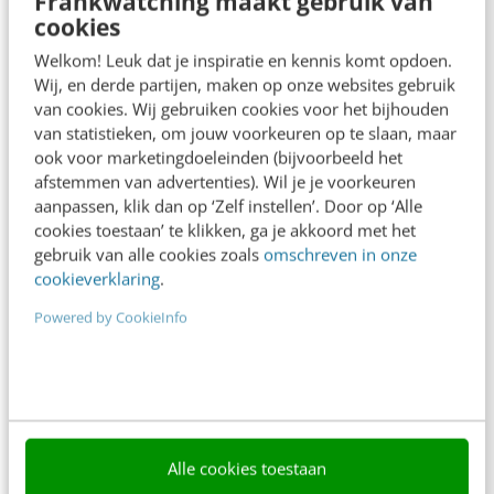
Frankwatching maakt gebruik van
cookies
Frankwatching
Welkom! Leuk dat je inspiratie en kennis komt opdoen.
Wij, en derde partijen, maken op onze websites gebruik
Adverteren
van cookies. Wij gebruiken cookies voor het bijhouden
van statistieken, om jouw voorkeuren op te slaan, maar
Contact
ook voor marketingdoeleinden (bijvoorbeeld het
afstemmen van advertenties). Wil je je voorkeuren
Nieuwsbrieven
aanpassen, klik dan op ‘Zelf instellen’. Door op ‘Alle
Over ons
cookies toestaan’ te klikken, ga je akkoord met het
gebruik van alle cookies zoals
omschreven in onze
Ons team
cookieverklaring
.
Werken bij
Powered by CookieInfo
Whitepapers
Blog
AI & Tech
Alle cookies toestaan
Content & Communicatie