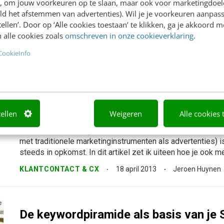
en, om jouw voorkeuren op te slaan, maar ook voor marketingdoe
pakje
ld het afstemmen van advertenties). Wil je je voorkeuren aanpass
Als je aan de slag gaat met contentmarketing, zul je op zo
stellen’. Door op ‘Alle cookies toestaan’ te klikken, ga je akkoord m
recept om jouw doelgroep te laten smullen. Als een ware t
 alle cookies zoals
omschreven in onze cookieverklaring
.
origineels op tafel zetten en...
CookieInfo
MARKETING
8 mei 2014
Inbound marketing voor de kleine po
actiepunten
tellen
Weigeren
Alle cookies 
Inbound Marketing (gevonden worden door je doelgroep, z
met traditionele marketinginstrumenten als advertenties) 
steeds in opkomst. In dit artikel zet ik uiteen hoe je ook me
KLANTCONTACT & CX
18 april 2013
Jeroen Huynen
De keywordpiramide als basis van je 