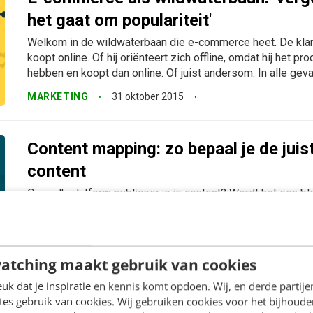
het gaat om populariteit'
Welkom in de wildwaterbaan die e-commerce heet. De klant
koopt online. Of hij oriënteert zich offline, omdat hij het pr
hebben en koopt dan online. Of juist andersom. In alle gevall
MARKETING
31 oktober 2015
Content mapping: zo bepaal je de juis
content
Op welk platform publiceer je je content? Wordt het een blo
het genoeg voor een whitepaper of misschien een video? 
keuze? Vaak wordt er voor de pragmatische optie...
KLANTCONTACT & CX
23 maart 2015
atching maakt gebruik van cookies
k dat je inspiratie en kennis komt opdoen. Wij, en derde partij
Smaakvolle contentmarketing komt ni
es gebruik van cookies. Wij gebruiken cookies voor het bijhoude