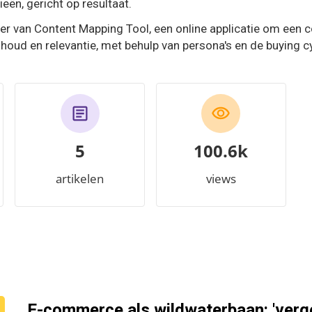
eën, gericht op resultaat.
ter van Content Mapping Tool, een online applicatie om een 
oud en relevantie, met behulp van persona's en de buying cy
5
110.7k
artikelen
views
E-commerce als wildwaterbaan: 'verge