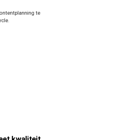
contentplanning te
cle.
et kwaliteit,