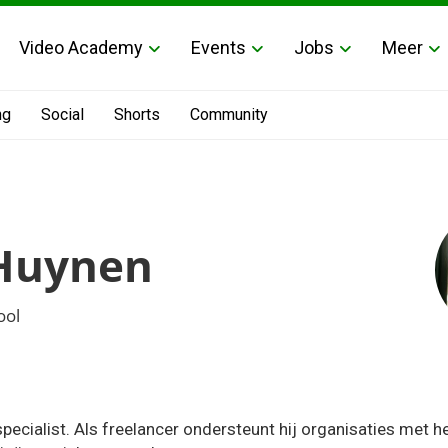
Video Academy
Events
Jobs
Meer
ng
Social
Shorts
Community
 Huynen
ool
pecialist. Als freelancer ondersteunt hij organisaties met h