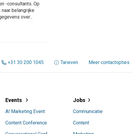
n -consultants. Op
 naar belangrijke
gegevens over...
+31 30 200 1045
Tarieven
Meer contactopties
Events
Jobs
AI Marketing Event
Communicatie
Content Conference
Content