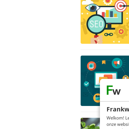
Frankw
Welkom! Leu
onze websit