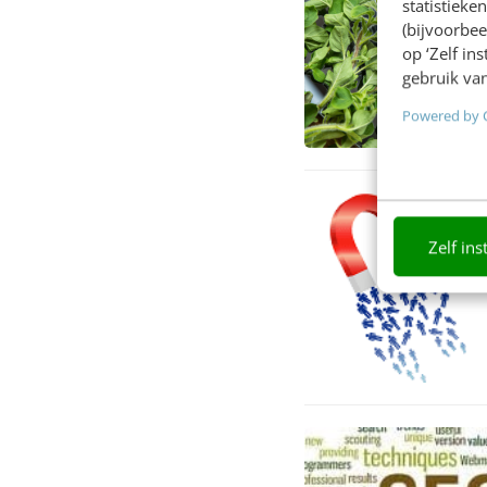
statistiek
(bijvoorbee
op ‘Zelf in
gebruik van
Powered by 
Zelf ins