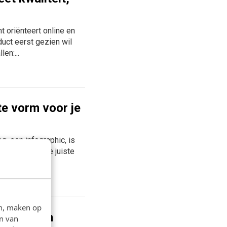
 oriënteert online en
oduct eerst gezien wil
en:...
te vorm voor je
g, een infographic, is
Hoe maak je de juiste
en, maken op
et uit een
n van