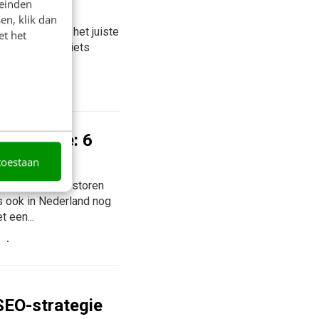
leinden
en, klik dan
ek moeten naar het juiste
et het
opkok moet je iets
rtemonnee: 6
toestaan
onder deze te storen
is ook in Nederland nog
t een...
SEO-strategie