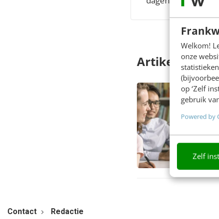
dagen member
Frankw
Welkom! Leu
onze websit
Artikelen
statistiek
(bijvoorbee
op ‘Zelf in
gebruik van
Powered by 
Zelf ins
Contact
Redactie