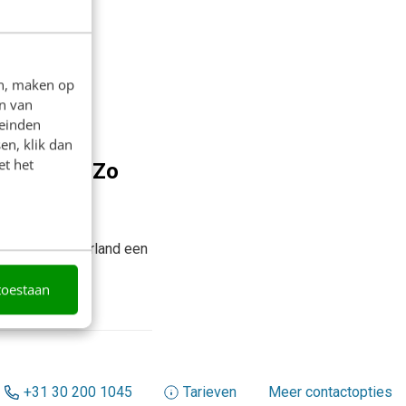
en, maken op
n van
leinden
en, klik dan
et het
er maken? Zo
k geuit op hoe
ijn er in Nederland een
toestaan
nski
+31 30 200 1045
Tarieven
Meer contactopties