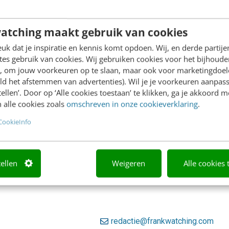
artikelen
views
atching maakt gebruik van cookies
k dat je inspiratie en kennis komt opdoen. Wij, en derde partij
es gebruik van cookies. Wij gebruiken cookies voor het bijhoude
en, om jouw voorkeuren op te slaan, maar ook voor marketingdoe
ld het afstemmen van advertenties). Wil je je voorkeuren aanpass
stellen’. Door op ‘Alle cookies toestaan’ te klikken, ga je akkoord m
Jouw dienst of product toegankelijk
 alle cookies zoals
omschreven in onze cookieverklaring
.
doe je inclusief onderzoek
CookieInfo
Begin september hebben de Verenigde Naties flinke kritie
Nederland omgaat met mensen met een beperking. En dat z
heleboel: 2 miljoen. Er valt veel te verbeteren aan de...
tellen
Weigeren
Alle cookies 
KLANTCONTACT & CX
10 oktober 2024
Jesca Dembi
redactie@frankwatching.com