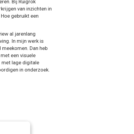
ren. Bij Ruigrok
krijgen van inzichten in
 Hoe gebruikt een
view al jarenlang
ng. In mijn werk is
ed meekomen. Dan heb
 met een visuele
 met lage digitale
oordigen in onderzoek.