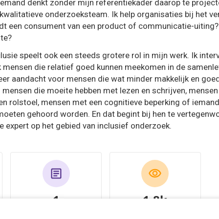
 iemand denkt zonder mijn referentiekader daarop te projecte
kwalitatieve onderzoeksteam. Ik help organisaties bij het ver
ndt een consument van een product of communicatie-uiting?
ite?
lusie speelt ook een steeds grotere rol in mijn werk. Ik inter
 mensen die relatief goed kunnen meekomen in de samenlevi
eer aandacht voor mensen die wat minder makkelijk en go
ld mensen die moeite hebben met lezen en schrijven, mensen
en rolstoel, mensen met een cognitieve beperking of iemand
moeten gehoord worden. En dat begint bij hen te vertegenw
e expert op het gebied van inclusief onderzoek.
1
1.9k