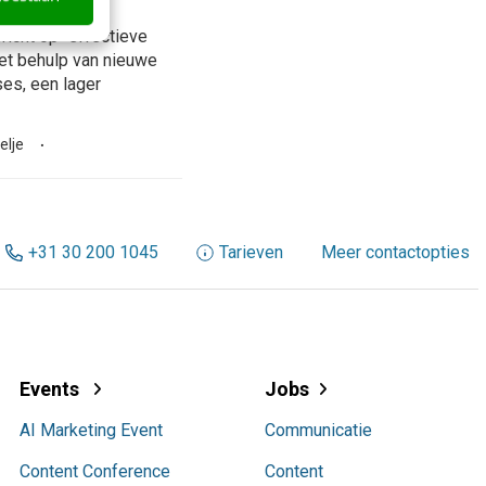
icht op “effectieve
et behulp van nieuwe
ses, een lager
elje
+31 30 200 1045
Tarieven
Meer contactopties
Events
Jobs
AI Marketing Event
Communicatie
Content Conference
Content