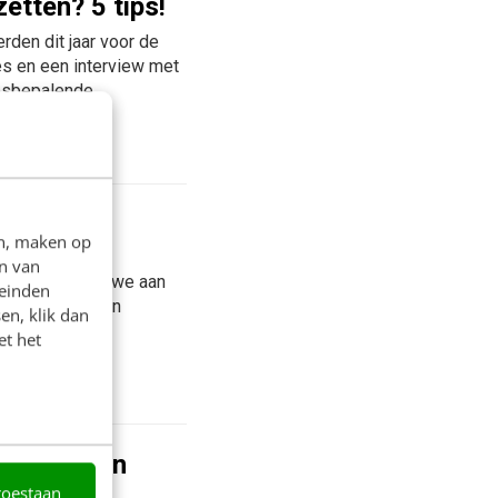
zetten? 5 tips!
rden dit jaar voor de
es en een interview met
sbepalende...
en, maken op
en
n van
s duidelijk dat we aan
leinden
 – dat we moeten
en, klik dan
et het
pen data en
toestaan