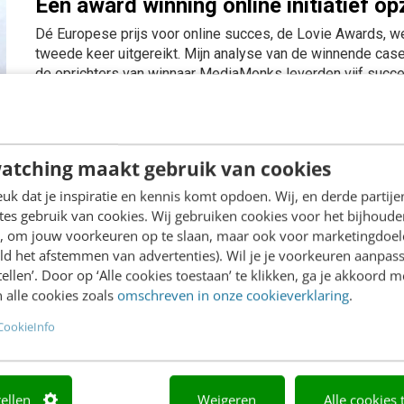
Een award winning online initiatief op
Dé Europese prijs voor online succes, de Lovie Awards, we
tweede keer uitgereikt. Mijn analyse van de winnende cas
de oprichters van winnaar MediaMonks leverden vijf succe
MARKETING
20 november 2012
atching maakt gebruik van cookies
k dat je inspiratie en kennis komt opdoen. Wij, en derde partij
Big data: meten, luisteren & verander
es gebruik van cookies. Wij gebruiken cookies voor het bijhoude
Big data, smart devices en augmented reality zijn hot. Het i
en, om jouw voorkeuren op te slaan, maar ook voor marketingdoe
de slag moeten met meten, luisteren, interactie en vooral
ld het afstemmen van advertenties). Wil je je voorkeuren aanpass
veranderen. Niets is heilig, behalve de smartphone...
stellen’. Door op ‘Alle cookies toestaan’ te klikken, ga je akkoord m
 alle cookies zoals
omschreven in onze cookieverklaring
.
KLANTCONTACT & CX
26 oktober 2012
CookieInfo
De overheid en nieuwe media: over o
tellen
Weigeren
Alle cookies 