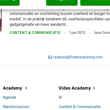
burgerparticipatie
Nieuw in de reeks Emerce-congressen is eGovernment, ger
communicatie en voorlichting tussen overheid en burger m
media”. In de praktijk betekent dit: overheidsspecifieke ca
gadgetgehalte en meer aandacht...
CONTENT & COMMUNICATIE
1 juni 2012
Joris Corni
redactie@frankwatching.com
Academy
Video Academy
Agenda
AI
Mastercourses
Content & Communicatie