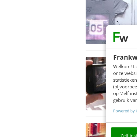
Frankw
Welkom! Leu
onze websit
statistiek
(bijvoorbee
op ‘Zelf in
gebruik van
Powered by 
Zelf ins