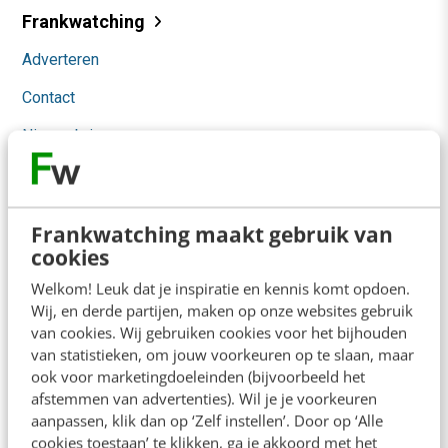
Frankwatching
Adverteren
Contact
Nieuwsbrieven
Over ons
Ons team
Frankwatching maakt gebruik van
Werken bij
cookies
Whitepapers
Welkom! Leuk dat je inspiratie en kennis komt opdoen.
Wij, en derde partijen, maken op onze websites gebruik
van cookies. Wij gebruiken cookies voor het bijhouden
Blog
van statistieken, om jouw voorkeuren op te slaan, maar
AI & Tech
ook voor marketingdoeleinden (bijvoorbeeld het
afstemmen van advertenties). Wil je je voorkeuren
Content & Communicatie
aanpassen, klik dan op ‘Zelf instellen’. Door op ‘Alle
cookies toestaan’ te klikken, ga je akkoord met het