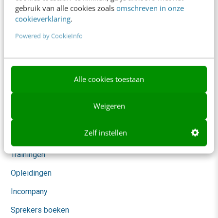
Klantcontact & CX
gebruik van alle cookies zoals
omschreven in onze
cookieverklaring
.
Marketing
Powered by CookieInfo
Social
Themanieuwsbrieven
Community
Alle cookies toestaan
Academy
Weigeren
Agenda
Zelf instellen
Mastercourses
Trainingen
Opleidingen
Incompany
Sprekers boeken