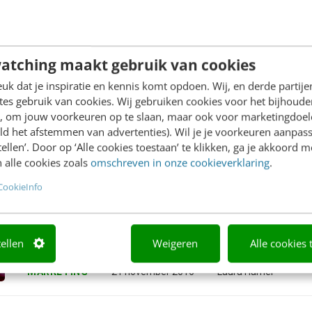
1
8.1k
artikelen
views
atching maakt gebruik van cookies
k dat je inspiratie en kennis komt opdoen. Wij, en derde partij
es gebruik van cookies. Wij gebruiken cookies voor het bijhoude
en, om jouw voorkeuren op te slaan, maar ook voor marketingdoe
ld het afstemmen van advertenties). Wil je je voorkeuren aanpass
stellen’. Door op ‘Alle cookies toestaan’ te klikken, ga je akkoord m
 alle cookies zoals
omschreven in onze cookieverklaring
.
Sinterklaas & marketing: ontzorg de 
CookieInfo
buyer persona's
Na de verkiezing van Trump is de komst van de goedheili
nieuws. Treur maar niet. Dit is geen artikel over de kleur va
tellen
Weigeren
Alle cookies 
artikel over een andere verandering...
MARKETING
21 november 2016
Laura Hamer