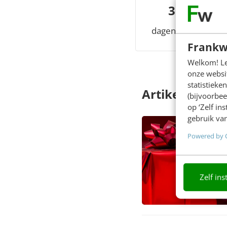
3550
dagen member
Frankw
Welkom! Leu
onze websit
statistiek
Artikelen
(bijvoorbee
op ‘Zelf in
gebruik van
Powered by 
Zelf ins