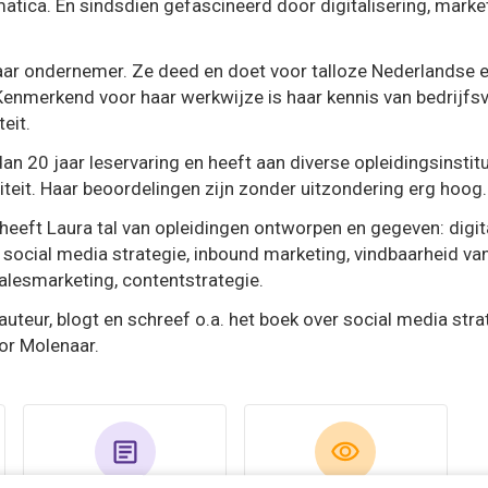
matica. En sindsdien gefascineerd door digitalisering, mark
aar ondernemer. Ze deed en doet voor talloze Nederlandse e
Kenmerkend voor haar werkwijze is haar kennis van bedrijfsv
eit.
an 20 jaar leservaring en heeft aan diverse opleidingsinsti
iteit. Haar beoordelingen zijn zonder uitzondering erg hoog.
heeft Laura tal van opleidingen ontworpen en gegeven: digita
 social media strategie, inbound marketing, vindbaarheid va
alesmarketing, contentstrategie.
uteur, blogt en schreef o.a. het boek over social media strat
or Molenaar.