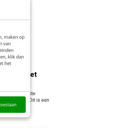
en, maken op
n van
leinden
en, klik dan
et het
hulpsint met
gman het grootste
n Zwarte Piet. Dit is een
toestaan