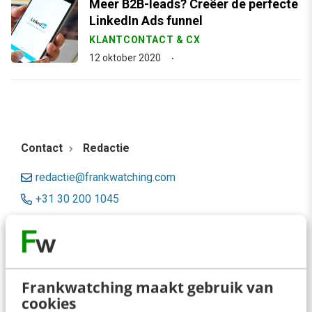
Meer B2B-leads? Creëer de perfecte
LinkedIn Ads funnel
KLANTCONTACT & CX
12 oktober 2020
Contact
Redactie
redactie@frankwatching.com
+31 30 200 1045
Tarieven
Meer contactopties
Frankwatching maakt gebruik van
Frankwatching
cookies