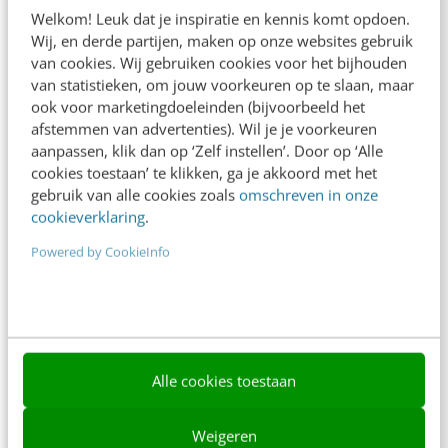
Adverteren
Welkom! Leuk dat je inspiratie en kennis komt opdoen.
Wij, en derde partijen, maken op onze websites gebruik
Contact
van cookies. Wij gebruiken cookies voor het bijhouden
Nieuwsbrieven
van statistieken, om jouw voorkeuren op te slaan, maar
ook voor marketingdoeleinden (bijvoorbeeld het
Over ons
afstemmen van advertenties). Wil je je voorkeuren
aanpassen, klik dan op ‘Zelf instellen’. Door op ‘Alle
Ons team
cookies toestaan’ te klikken, ga je akkoord met het
gebruik van alle cookies zoals
omschreven in onze
Werken bij
cookieverklaring
.
Whitepapers
Powered by CookieInfo
Blog
AI & Tech
Content & Communicatie
Alle cookies toestaan
Klantcontact & CX
Weigeren
Marketing