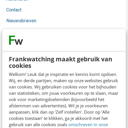
Contact
Nieuwsbrieven
Over ons
Ons team
Werken bij
Frankwatching maakt gebruik van
Whitepapers
cookies
Welkom! Leuk dat je inspiratie en kennis komt opdoen.
Blog
Wij, en derde partijen, maken op onze websites gebruik
van cookies. Wij gebruiken cookies voor het bijhouden
AI & Tech
van statistieken, om jouw voorkeuren op te slaan, maar
ook voor marketingdoeleinden (bijvoorbeeld het
Content & Communicatie
afstemmen van advertenties). Wil je je voorkeuren
Klantcontact & CX
aanpassen, klik dan op ‘Zelf instellen’. Door op ‘Alle
cookies toestaan’ te klikken, ga je akkoord met het
Marketing
gebruik van alle cookies zoals
omschreven in onze