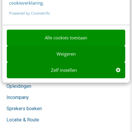
cookieverklaring
.
Social
Powered by CookieInfo
Themanieuwsbrieven
Community
Alle cookies toestaan
Academy
Agenda
Weigeren
Mastercourses
Zelf instellen
Trainingen
Opleidingen
Incompany
Sprekers boeken
Locatie & Route