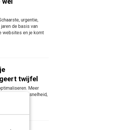
 wél
chaarste, urgentie,
n jaren de basis van
ge websites en je komt
je
geert twijfel
 optimaliseren. Meer
t ingericht op snelheid,
.