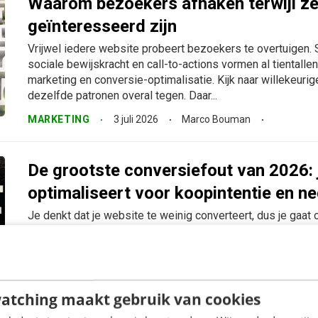
Waarom bezoekers afhaken terwijl ze
geïnteresseerd zijn
Vrijwel iedere website probeert bezoekers te overtuigen. S
sociale bewijskracht en call-to-actions vormen al tientalle
marketing en conversie-optimalisatie. Kijk naar willekeuri
dezelfde patronen overal tegen. Daar...
MARKETING
3 juli 2026
Marco Bouman
De grootste conversiefout van 2026: 
optimaliseert voor koopintentie en ne
Je denkt dat je website te weinig converteert, dus je gaat
knoppen, scherpere CTA’s, meer nadruk op actie. Alles word
alsof bezoekers alleen nog een zetje nodig hebben om te..
MARKETING
11 mei 2026
Marco Bouman
atching maakt gebruik van cookies