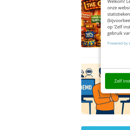
Welkom! Leu
onze websit
statistiek
(bijvoorbee
op ‘Zelf in
gebruik van
Powered by 
Zelf ins