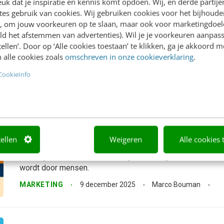
Je conversie verhogen? Waarom CRO-
k dat je inspiratie en kennis komt opdoen. Wij, en derde partij
es gebruik van cookies. Wij gebruiken cookies voor het bijhoude
structureel tegenhouden
en, om jouw voorkeuren op te slaan, maar ook voor marketingdoe
Conversieoptimalisatie is dertig jaar lang behandeld als een
ld het afstemmen van advertenties). Wil je je voorkeuren aanpass
het in werkelijkheid een strategisch keuzevraagstuk is. We
stellen’. Door op ‘Alle cookies toestaan’ te klikken, ga je akkoord m
Al 30 jaar draaien we dezelfde act, alleen de kostuums v
 alle cookies zoals
omschreven in onze cookieverklaring
.
buttonkleur...
CookieInfo
MARKETING
25 februari 2026
Marco Bouman
Creëer de enige content die straks no
voor mens én machine
tellen
Weigeren
Alle cookies 
De enige content die straks nog telt? Die genoemd wordt
wordt door mensen.
MARKETING
9 december 2025
Marco Bouman