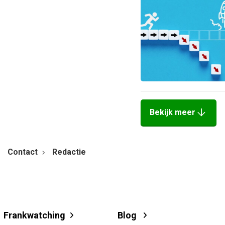
arrow_downward
Bekijk meer
Contact
Redactie
Frankwatching
Blog