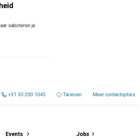
heid
aar saboteren je
+31 30 200 1045
Tarieven
Meer contactopties
Events
Jobs