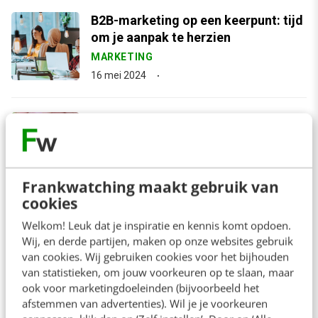
B2B-marketing op een keerpunt: tijd
om je aanpak te herzien
MARKETING
16 mei 2024
Vertrouw op je eigen data: aan de
slag met BigQuery & Looker Studio
MARKETING
13 juli 2023
Frankwatching maakt gebruik van
cookies
arrow_downward
Welkom! Leuk dat je inspiratie en kennis komt opdoen.
Bekijk meer
Wij, en derde partijen, maken op onze websites gebruik
van cookies. Wij gebruiken cookies voor het bijhouden
van statistieken, om jouw voorkeuren op te slaan, maar
ook voor marketingdoeleinden (bijvoorbeeld het
afstemmen van advertenties). Wil je je voorkeuren
Contact
Redactie