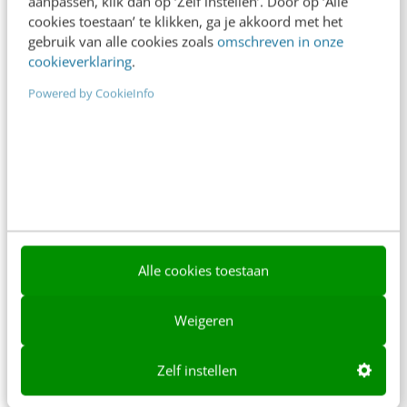
aanpassen, klik dan op ‘Zelf instellen’. Door op ‘Alle
redactie@frankwatching.com
cookies toestaan’ te klikken, ga je akkoord met het
gebruik van alle cookies zoals
omschreven in onze
+31 30 200 1045
cookieverklaring
.
Tarieven
Powered by CookieInfo
Meer contactopties
Frankwatching
Adverteren
Contact
Alle cookies toestaan
Nieuwsbrieven
Over ons
Weigeren
Ons team
Zelf instellen
Werken bij