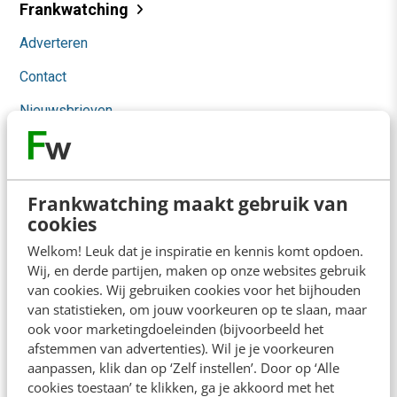
Frankwatching
Adverteren
Contact
Nieuwsbrieven
Over ons
Ons team
Frankwatching maakt gebruik van
Werken bij
cookies
Whitepapers
Welkom! Leuk dat je inspiratie en kennis komt opdoen.
Wij, en derde partijen, maken op onze websites gebruik
Blog
van cookies. Wij gebruiken cookies voor het bijhouden
van statistieken, om jouw voorkeuren op te slaan, maar
AI & Tech
ook voor marketingdoeleinden (bijvoorbeeld het
afstemmen van advertenties). Wil je je voorkeuren
Content & Communicatie
aanpassen, klik dan op ‘Zelf instellen’. Door op ‘Alle
cookies toestaan’ te klikken, ga je akkoord met het
Klantcontact & CX