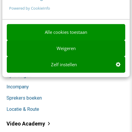
Themanieuwsbrieven
Powered by CookieInfo
Community
Academy
Alle cookies toestaan
Agenda
Weigeren
Mastercourses
Zelf instellen
Trainingen
Opleidingen
Incompany
Sprekers boeken
Locatie & Route
Video Academy