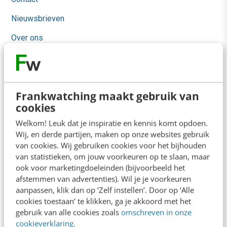
Nieuwsbrieven
Over ons
Ons team
Werken bij
Frankwatching maakt gebruik van
Whitepapers
cookies
Blog
Welkom! Leuk dat je inspiratie en kennis komt opdoen.
Wij, en derde partijen, maken op onze websites gebruik
AI & Tech
van cookies. Wij gebruiken cookies voor het bijhouden
van statistieken, om jouw voorkeuren op te slaan, maar
Content & Communicatie
ook voor marketingdoeleinden (bijvoorbeeld het
Klantcontact & CX
afstemmen van advertenties). Wil je je voorkeuren
aanpassen, klik dan op ‘Zelf instellen’. Door op ‘Alle
Marketing
cookies toestaan’ te klikken, ga je akkoord met het
gebruik van alle cookies zoals
omschreven in onze
Social
cookieverklaring
.