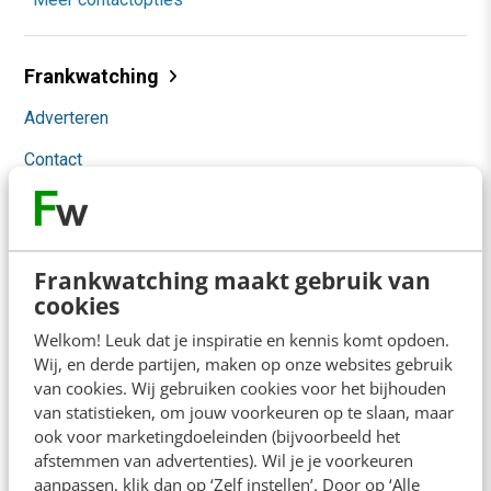
Frankwatching
Adverteren
Contact
Nieuwsbrieven
Over ons
Frankwatching maakt gebruik van
Ons team
cookies
Werken bij
Welkom! Leuk dat je inspiratie en kennis komt opdoen.
Wij, en derde partijen, maken op onze websites gebruik
Whitepapers
van cookies. Wij gebruiken cookies voor het bijhouden
van statistieken, om jouw voorkeuren op te slaan, maar
Blog
ook voor marketingdoeleinden (bijvoorbeeld het
afstemmen van advertenties). Wil je je voorkeuren
AI & Tech
aanpassen, klik dan op ‘Zelf instellen’. Door op ‘Alle