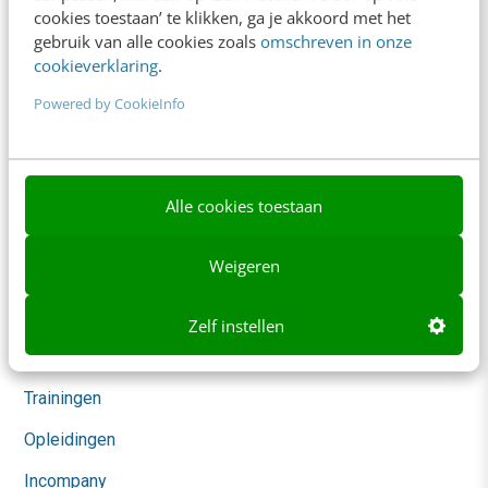
Content & Communicatie
cookies toestaan’ te klikken, ga je akkoord met het
gebruik van alle cookies zoals
omschreven in onze
Klantcontact & CX
cookieverklaring
.
Marketing
Powered by CookieInfo
Social
Themanieuwsbrieven
Alle cookies toestaan
Community
Weigeren
Academy
Agenda
Zelf instellen
Mastercourses
Trainingen
Opleidingen
Incompany