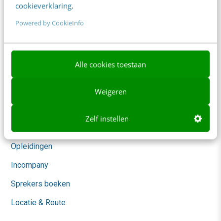
cookieverklaring
.
Social
Powered by CookieInfo
Themanieuwsbrieven
Community
Alle cookies toestaan
Academy
Agenda
Weigeren
Mastercourses
Zelf instellen
Trainingen
Opleidingen
Incompany
Sprekers boeken
Locatie & Route