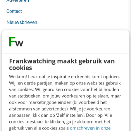
Adverteren
Contact
Nieuwsbrieven
Over ons
Ons team
Werken bij
Frankwatching maakt gebruik van
cookies
Whitepapers
Welkom! Leuk dat je inspiratie en kennis komt opdoen.
Blog
Wij, en derde partijen, maken op onze websites gebruik
van cookies. Wij gebruiken cookies voor het bijhouden
AI & Tech
van statistieken, om jouw voorkeuren op te slaan, maar
ook voor marketingdoeleinden (bijvoorbeeld het
Content & Communicatie
afstemmen van advertenties). Wil je je voorkeuren
Klantcontact & CX
aanpassen, klik dan op ‘Zelf instellen’. Door op ‘Alle
cookies toestaan’ te klikken, ga je akkoord met het
Marketing
gebruik van alle cookies zoals
omschreven in onze