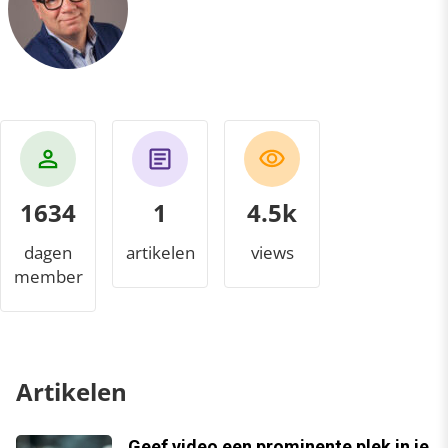
1634
1
4.8k
dagen
artikelen
views
member
Artikelen
Geef video een prominente plek in je