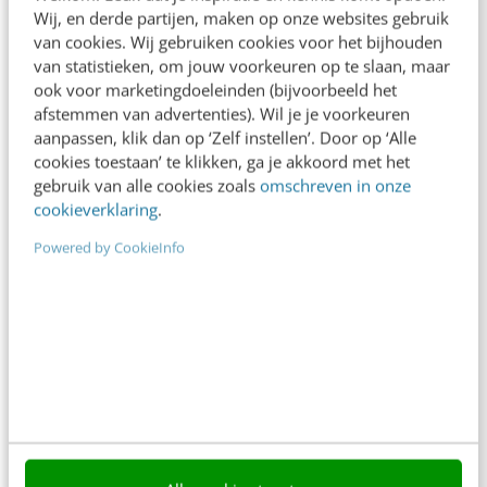
Wij, en derde partijen, maken op onze websites gebruik
Succesvolle marketingcampagnes
van cookies. Wij gebruiken cookies voor het bijhouden
met de B2B-Marketingstrategie
van statistieken, om jouw voorkeuren op te slaan, maar
Matrix
ook voor marketingdoeleinden (bijvoorbeeld het
afstemmen van advertenties). Wil je je voorkeuren
MARKETING
aanpassen, klik dan op ‘Zelf instellen’. Door op ‘Alle
18 juni 2024
cookies toestaan’ te klikken, ga je akkoord met het
gebruik van alle cookies zoals
omschreven in onze
cookieverklaring
.
Powered by CookieInfo
Contact
Redactie
redactie@frankwatching.com
+31 30 200 1045
Tarieven
Meer contactopties