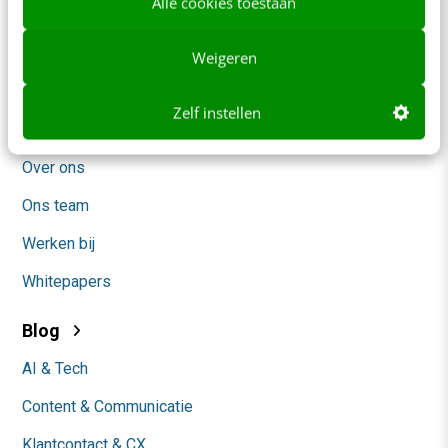
Alle cookies toestaan
Frankwatching
Adverteren
Weigeren
Contact
Zelf instellen
Nieuwsbrieven
Over ons
Ons team
Werken bij
Whitepapers
Blog
AI & Tech
Content & Communicatie
Klantcontact & CX