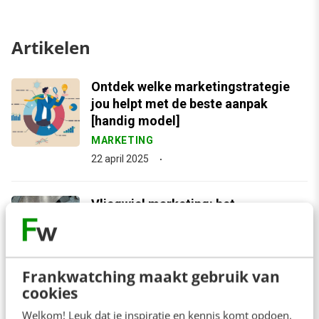
Artikelen
Ontdek welke marketingstrategie
jou helpt met de beste aanpak
[handig model]
MARKETING
22 april 2025
Vliegwiel marketing: het
marketinggeheim van de 0,005%
snelst groeiende bedrijven ter
wereld
Frankwatching maakt gebruik van
MARKETING
cookies
19 november 2024
Welkom! Leuk dat je inspiratie en kennis komt opdoen.