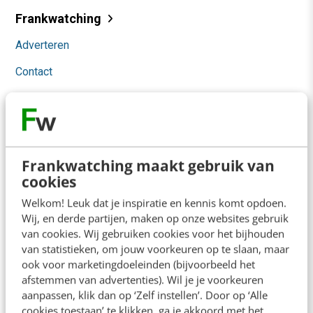
Frankwatching
Adverteren
Contact
Nieuwsbrieven
Over ons
Ons team
Frankwatching maakt gebruik van
Werken bij
cookies
Welkom! Leuk dat je inspiratie en kennis komt opdoen.
Whitepapers
Wij, en derde partijen, maken op onze websites gebruik
van cookies. Wij gebruiken cookies voor het bijhouden
Blog
van statistieken, om jouw voorkeuren op te slaan, maar
ook voor marketingdoeleinden (bijvoorbeeld het
AI & Tech
afstemmen van advertenties). Wil je je voorkeuren
Content & Communicatie
aanpassen, klik dan op ‘Zelf instellen’. Door op ‘Alle
cookies toestaan’ te klikken, ga je akkoord met het