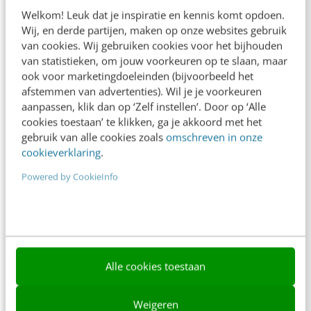
Adverteren
Welkom! Leuk dat je inspiratie en kennis komt opdoen.
Wij, en derde partijen, maken op onze websites gebruik
Contact
van cookies. Wij gebruiken cookies voor het bijhouden
van statistieken, om jouw voorkeuren op te slaan, maar
Nieuwsbrieven
ook voor marketingdoeleinden (bijvoorbeeld het
Over ons
afstemmen van advertenties). Wil je je voorkeuren
aanpassen, klik dan op ‘Zelf instellen’. Door op ‘Alle
Ons team
cookies toestaan’ te klikken, ga je akkoord met het
gebruik van alle cookies zoals
omschreven in onze
Werken bij
cookieverklaring
.
Whitepapers
Powered by CookieInfo
Blog
AI & Tech
Content & Communicatie
Alle cookies toestaan
Klantcontact & CX
Weigeren
Marketing