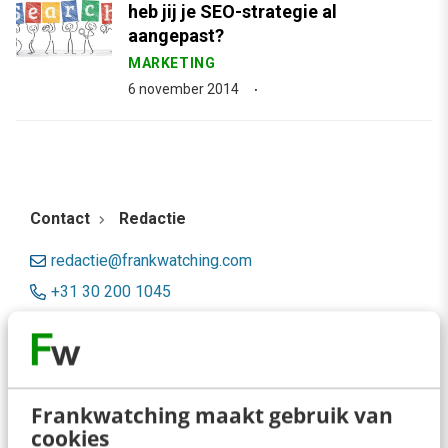
heb jij je SEO-strategie al
aangepast?
MARKETING
6 november 2014
Contact
Redactie
redactie@frankwatching.com
+31 30 200 1045
Tarieven
Meer contactopties
Frankwatching maakt gebruik van
Frankwatching
cookies