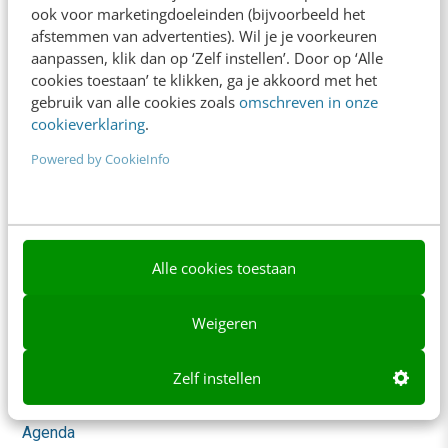
ook voor marketingdoeleinden (bijvoorbeeld het
Whitepapers
afstemmen van advertenties). Wil je je voorkeuren
aanpassen, klik dan op ‘Zelf instellen’. Door op ‘Alle
Blog
cookies toestaan’ te klikken, ga je akkoord met het
gebruik van alle cookies zoals
omschreven in onze
AI & Tech
cookieverklaring
.
Content & Communicatie
Powered by CookieInfo
Klantcontact & CX
Marketing
Alle cookies toestaan
Social
Themanieuwsbrieven
Weigeren
Community
Zelf instellen
Academy
Agenda