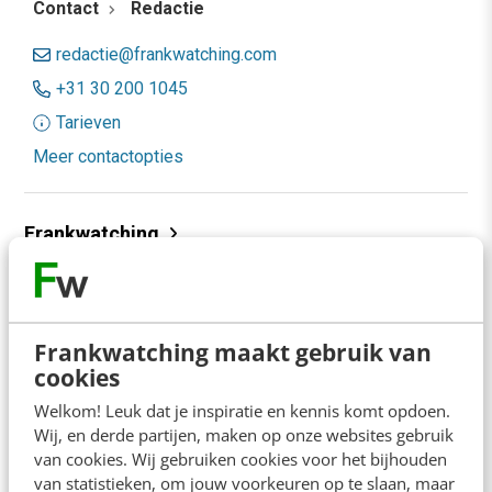
Contact
Redactie
redactie@frankwatching.com
+31 30 200 1045
Tarieven
Meer contactopties
Frankwatching
Adverteren
Contact
Frankwatching maakt gebruik van
Nieuwsbrieven
cookies
Over ons
Welkom! Leuk dat je inspiratie en kennis komt opdoen.
Wij, en derde partijen, maken op onze websites gebruik
Ons team
van cookies. Wij gebruiken cookies voor het bijhouden
van statistieken, om jouw voorkeuren op te slaan, maar
Werken bij