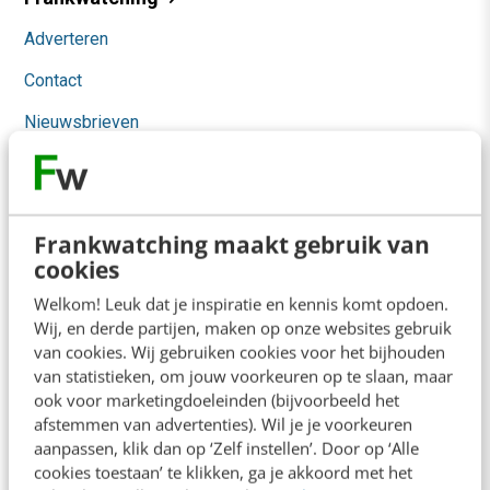
Adverteren
Contact
Nieuwsbrieven
Over ons
Ons team
Frankwatching maakt gebruik van
Werken bij
cookies
Whitepapers
Welkom! Leuk dat je inspiratie en kennis komt opdoen.
Wij, en derde partijen, maken op onze websites gebruik
Blog
van cookies. Wij gebruiken cookies voor het bijhouden
van statistieken, om jouw voorkeuren op te slaan, maar
AI & Tech
ook voor marketingdoeleinden (bijvoorbeeld het
afstemmen van advertenties). Wil je je voorkeuren
Content & Communicatie
aanpassen, klik dan op ‘Zelf instellen’. Door op ‘Alle
Klantcontact & CX
cookies toestaan’ te klikken, ga je akkoord met het