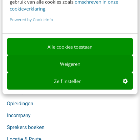
gebruik van alle cookies zoals
omschreven in onze
Marketing
cookieverklaring
.
Social
Powered by CookieInfo
Themanieuwsbrieven
Community
Alle cookies toestaan
Academy
Weigeren
Agenda
Mastercourses
Zelf instellen
Trainingen
Opleidingen
Incompany
Sprekers boeken
Locatie & Route