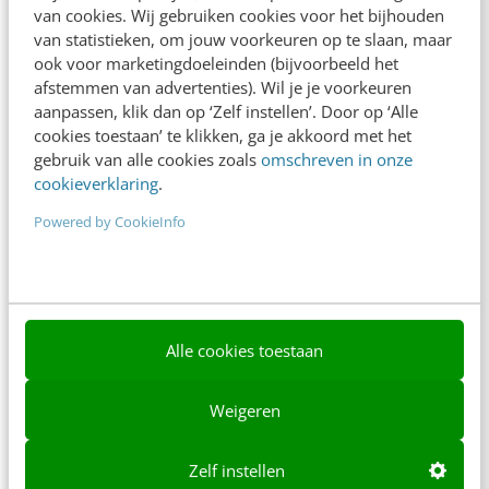
van cookies. Wij gebruiken cookies voor het bijhouden
Over ons
van statistieken, om jouw voorkeuren op te slaan, maar
Ons team
ook voor marketingdoeleinden (bijvoorbeeld het
afstemmen van advertenties). Wil je je voorkeuren
Werken bij
aanpassen, klik dan op ‘Zelf instellen’. Door op ‘Alle
cookies toestaan’ te klikken, ga je akkoord met het
Whitepapers
gebruik van alle cookies zoals
omschreven in onze
cookieverklaring
.
Blog
Powered by CookieInfo
AI & Tech
Content & Communicatie
Klantcontact & CX
Alle cookies toestaan
Marketing
Social
Weigeren
Themanieuwsbrieven
Zelf instellen
Community