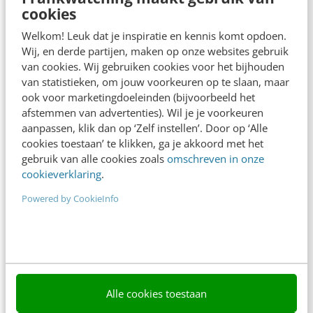
cookies
Frankwatching
Welkom! Leuk dat je inspiratie en kennis komt opdoen.
Wij, en derde partijen, maken op onze websites gebruik
Adverteren
van cookies. Wij gebruiken cookies voor het bijhouden
van statistieken, om jouw voorkeuren op te slaan, maar
Contact
ook voor marketingdoeleinden (bijvoorbeeld het
Nieuwsbrieven
afstemmen van advertenties). Wil je je voorkeuren
aanpassen, klik dan op ‘Zelf instellen’. Door op ‘Alle
Over ons
cookies toestaan’ te klikken, ga je akkoord met het
gebruik van alle cookies zoals
omschreven in onze
Ons team
cookieverklaring
.
Werken bij
Powered by CookieInfo
Whitepapers
Blog
AI & Tech
Alle cookies toestaan
Content & Communicatie