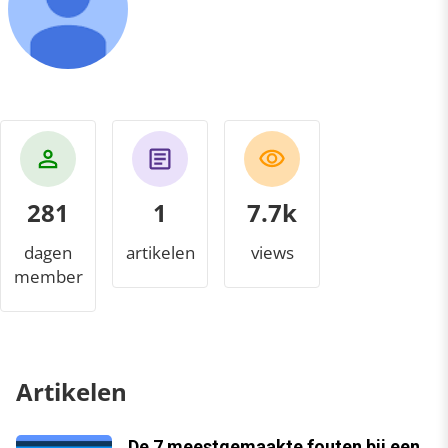
281
1
8.2k
dagen
artikelen
views
member
Artikelen
De 7 meestgemaakte fouten bij een