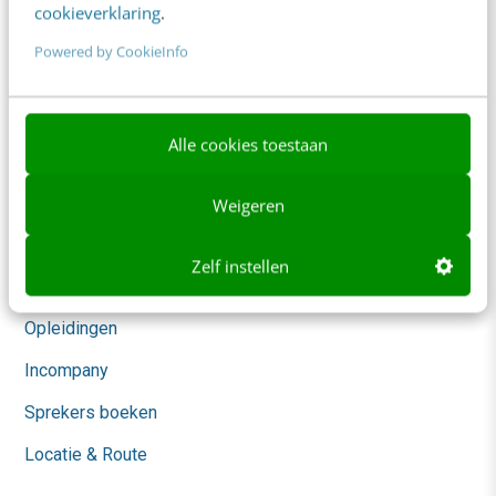
cookieverklaring
.
Social
Powered by CookieInfo
Themanieuwsbrieven
Community
Alle cookies toestaan
Academy
Agenda
Weigeren
Mastercourses
Zelf instellen
Trainingen
Opleidingen
Incompany
Sprekers boeken
Locatie & Route