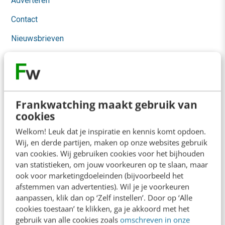
Adverteren
Contact
Nieuwsbrieven
Over ons
Ons team
Werken bij
Frankwatching maakt gebruik van
cookies
Whitepapers
Welkom! Leuk dat je inspiratie en kennis komt opdoen.
Blog
Wij, en derde partijen, maken op onze websites gebruik
van cookies. Wij gebruiken cookies voor het bijhouden
AI & Tech
van statistieken, om jouw voorkeuren op te slaan, maar
ook voor marketingdoeleinden (bijvoorbeeld het
Content & Communicatie
afstemmen van advertenties). Wil je je voorkeuren
Klantcontact & CX
aanpassen, klik dan op ‘Zelf instellen’. Door op ‘Alle
cookies toestaan’ te klikken, ga je akkoord met het
Marketing
gebruik van alle cookies zoals
omschreven in onze