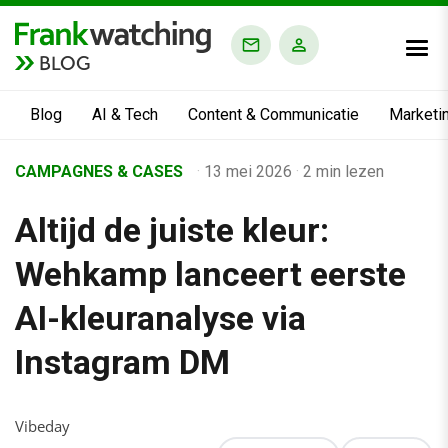
BLOG
Blog
AI & Tech
Content & Communicatie
Marketi
Home
CAMPAGNES & CASES
·
13 mei 2026
·
2 min lezen
›
Altijd de juiste kleur:
Business Channel
›
Wehkamp lanceert eerste
Altijd de juiste kleur: Wehkamp lanceert eerste AI-kleuranaly
AI-kleuranalyse via
Instagram DM
Vibeday