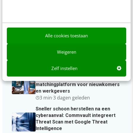
6 min
·
Kim Pot
Alle cookies toestaan
Weigeren
Laatste berichten
Zelf instellen
RefugeeWork en Greenberry
lanceren vernieuwd
matchingplatform voor nieuwkomers
en werkgevers
3 min
·
3 dagen geleden
Sneller schoon herstellen na een
cyberaanval: Commvault integreert
Threat Scan met Google Threat
Intelligence