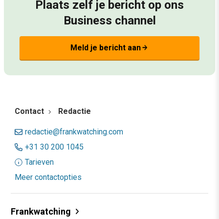
Plaats zelf je bericht op ons
Business channel
Meld je bericht aan
arrow_forward
Contact
Redactie
redactie@frankwatching.com
+31 30 200 1045
Tarieven
Meer contactopties
Frankwatching