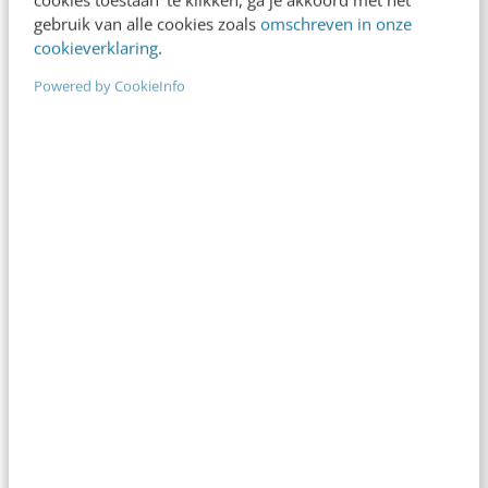
gebruik van alle cookies zoals
omschreven in onze
Reflecteer met AI: 5 vragen die je een betere
cookieverklaring
.
marketeer maken
Powered by CookieInfo
3 min
·
Kim Pot
Je merk opleveren? Waarom een PDF niet
meer genoeg is
5 min
·
Danny Verroen
Geef structuur aan je content met een
contentbibliotheek [5 stappen]
4 min
·
Inès Maus
“Bedrijven die stevig staan in hun waarden
komen deze geopolitieke storm het beste
door” [podcast]
3 min
·
Stef Heutink
Zo bouw je een AI die het niet met je eens is
[stappenplan]