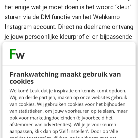
het enige wat je moet doen is het woord ‘kleur’
sturen via de DM functie van het Wehkamp
Instagram account. Direct na deelname ontvang
je jouw persoonlijke kleurprofiel en bijpassende
collectie op een speciaal ontworpen
inspiratiepagina.
Frankwatching maakt gebruik van
Dit bericht is geplaatst op ons open Business
cookies
channel en valt buiten de verantwoordelijkheid
Welkom! Leuk dat je inspiratie en kennis komt opdoen.
van de redactie.
Wij, en derde partijen, maken op onze websites gebruik
van cookies. Wij gebruiken cookies voor het bijhouden
van statistieken, om jouw voorkeuren op te slaan, maar
ook voor marketingdoeleinden (bijvoorbeeld het
Ook interessant voor jou
afstemmen van advertenties). Wil je je voorkeuren
Bekijk alle blogartikelen →
aanpassen, klik dan op ‘Zelf instellen’. Door op ‘Alle
cookies toestaan’ te klikken, ga je akkoord met het